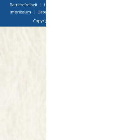
Barrierefreiheit
|
Leichte Sprache
|
Gebärdensprache
|
Impressum
|
Datenschutz
|
Übersicht
Copyright © 2018 |
p
owered by
Komm.ONE