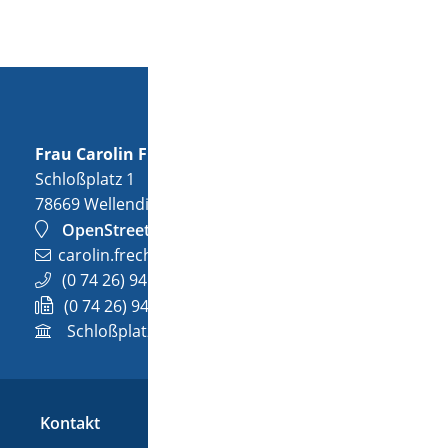
Frau
Carolin
Frech
Schloßplatz 1
78669
Wellendingen
OpenStreetMap
carolin.frech@wellendingen.de
(0
74
26) 94
02-32
(0
74
26) 94
02-732
Schloßplatz 1, 78669 Wellendingen
Kontakt