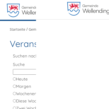
MENÜ
/
/
Startseite
Gemeindeportrait
Veranstaltungen
Veranstaltungen
Suchen nach
Suche
Heute
Morgen
Wochenende
Diese Woche
Zwei Wochen