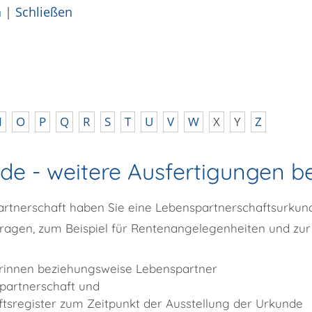
n
|
Schließen
N
O
P
Q
R
S
T
U
V
W
X
Y
Z
de - weitere Ausfertigungen 
rtnerschaft haben Sie eine Lebenspartnerschaftsurkund
tragen,
zum Beispiel für Rentenangelegenheiten und zu
rinnen beziehungsweise Lebenspartner
partnerschaft und
sregister zum Zeitpunkt der Ausstellung der Urkunde