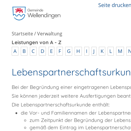
Seite drucke
Startseite
/
Verwaltung
Leistungen von A - Z
A
B
C
D
E
F
G
H
I
J
K
L
M
Lebenspartnerschaftsurkun
Bei der Begründung einer eingetragenen Lebenspa
Sie können jederzeit weitere Ausfertigungen bean
Die Lebenspartnerschaftsurkunde enthält:
die Vor- und Familiennamen der Lebenspartne
zum Zeitpunkt der Begründung der Lebens
gemäß dem Eintrag im Lebenspartnerschaft