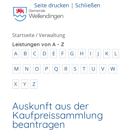
Seite drucken
|
Schließen
Startseite
/
Verwaltung
Leistungen von A - Z
A
B
C
D
E
F
G
H
I
J
K
L
M
N
O
P
Q
R
S
T
U
V
W
X
Y
Z
Auskunft aus der
Kaufpreissammlung
beantragen