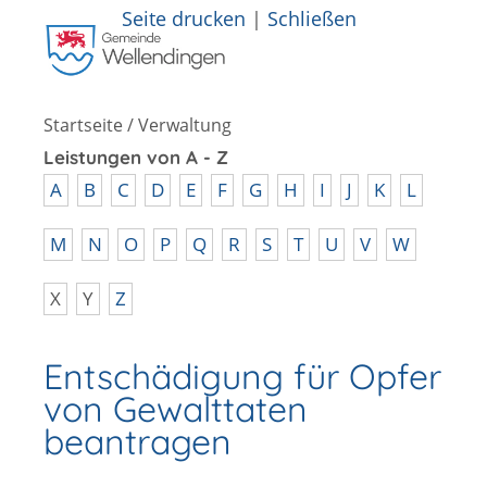
Seite drucken
|
Schließen
Startseite
/
Verwaltung
Leistungen von A - Z
A
B
C
D
E
F
G
H
I
J
K
L
M
N
O
P
Q
R
S
T
U
V
W
X
Y
Z
Entschädigung für Opfer
von Gewalttaten
beantragen