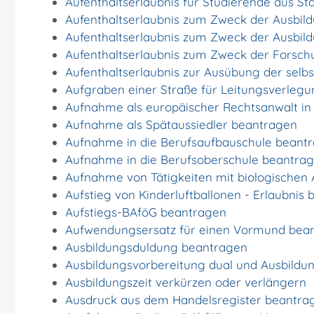
Aufenthaltserlaubnis für Studierende aus 
Aufenthaltserlaubnis zum Zweck der Ausbil
Aufenthaltserlaubnis zum Zweck der Ausbil
Aufenthaltserlaubnis zum Zweck der Forsc
Aufenthaltserlaubnis zur Ausübung der selb
Aufgraben einer Straße für Leitungsverleg
Aufnahme als europäischer Rechtsanwalt i
Aufnahme als Spätaussiedler beantragen
Aufnahme in die Berufsaufbauschule beant
Aufnahme in die Berufsoberschule beantra
Aufnahme von Tätigkeiten mit biologischen 
Aufstieg von Kinderluftballonen - Erlaubnis
Aufstiegs-BAföG beantragen
Aufwendungsersatz für einen Vormund bea
Ausbildungsduldung beantragen
Ausbildungsvorbereitung dual und Ausbildu
Ausbildungszeit verkürzen oder verlängern
Ausdruck aus dem Handelsregister beantra