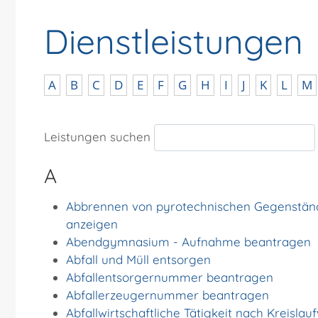
Dienstleistungen
A
B
C
D
E
F
G
H
I
J
K
L
M
Leistungen suchen
A
Abbrennen von pyrotechnischen Gegenstände
anzeigen
Abendgymnasium - Aufnahme beantragen
Abfall und Müll entsorgen
Abfallentsorgernummer beantragen
Abfallerzeugernummer beantragen
Abfallwirtschaftliche Tätigkeit nach Kreisla