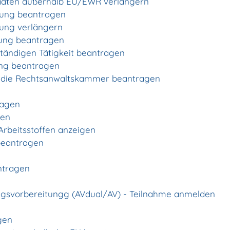
Staaten außerhalb EU/EWR verlängern
dung beantragen
dung verlängern
hung beantragen
ständigen Tätigkeit beantragen
ung beantragen
n die Rechtsanwaltskammer beantragen
ragen
gen
Arbeitsstoffen anzeigen
 beantragen
ntragen
ngsvorbereitungg (AVdual/AV) - Teilnahme anmelden
gen