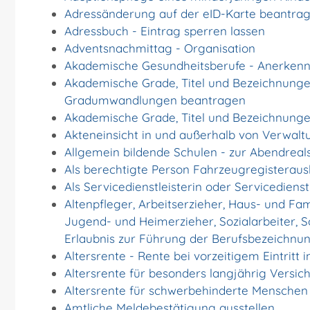
Adressänderung auf der eID-Karte beantra
Adressbuch - Eintrag sperren lassen
Adventsnachmittag - Organisation
Akademische Gesundheitsberufe - Anerkenn
Akademische Grade, Titel und Bezeichnunge
Gradumwandlungen beantragen
Akademische Grade, Titel und Bezeichnunge
Akteneinsicht in und außerhalb von Verwal
Allgemein bildende Schulen - zur Abendrea
Als berechtigte Person Fahrzeugregisteraus
Als Servicedienstleisterin oder Servicedien
Altenpfleger, Arbeitserzieher, Haus- und Fam
Jugend- und Heimerzieher, Sozialarbeiter, 
Erlaubnis zur Führung der Berufsbezeichnu
Altersrente - Rente bei vorzeitigem Eintrit
Altersrente für besonders langjährig Versi
Altersrente für schwerbehinderte Mensche
Amtliche Meldebestätigung ausstellen