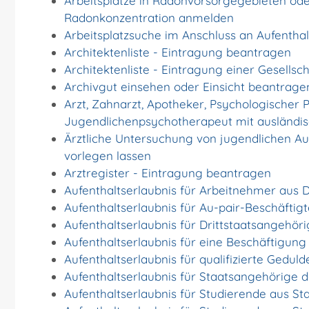
Arbeitsplätze in Radonvorsorgegebieten ode
Radonkonzentration anmelden
Arbeitsplatzsuche im Anschluss an Aufentha
Architektenliste - Eintragung beantragen
Architektenliste - Eintragung einer Gesells
Archivgut einsehen oder Einsicht beantrage
Arzt, Zahnarzt, Apotheker, Psychologischer 
Jugendlichenpsychotherapeut mit ausländis
Ärztliche Untersuchung von jugendlichen A
vorlegen lassen
Arztregister - Eintragung beantragen
Aufenthaltserlaubnis für Arbeitnehmer aus D
Aufenthaltserlaubnis für Au-pair-Beschäfti
Aufenthaltserlaubnis für Drittstaatsangehör
Aufenthaltserlaubnis für eine Beschäftigun
Aufenthaltserlaubnis für qualifizierte Ged
Aufenthaltserlaubnis für Staatsangehörige 
Aufenthaltserlaubnis für Studierende aus 