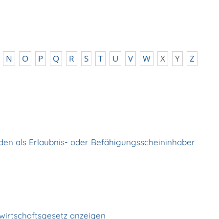
N
O
P
Q
R
S
T
U
V
W
X
Y
Z
n als Erlaubnis- oder Befähigungsscheininhaber
ufwirtschaftsgesetz anzeigen