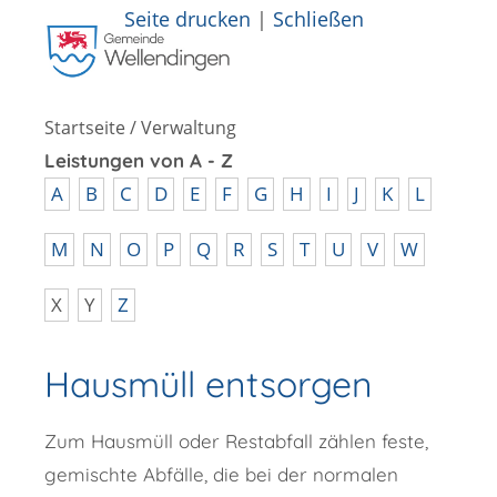
Seite drucken
|
Schließen
Startseite
/
Verwaltung
Leistungen von A - Z
A
B
C
D
E
F
G
H
I
J
K
L
M
N
O
P
Q
R
S
T
U
V
W
X
Y
Z
Hausmüll entsorgen
Zum Hausmüll oder Restabfall zählen feste,
gemischte Abfälle, die bei der normalen