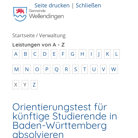
Seite drucken
|
Schließen
Startseite
/
Verwaltung
Leistungen von A - Z
A
B
C
D
E
F
G
H
I
J
K
L
M
N
O
P
Q
R
S
T
U
V
W
X
Y
Z
Orientierungstest für
künftige Studierende in
Baden-Württemberg
absolvieren