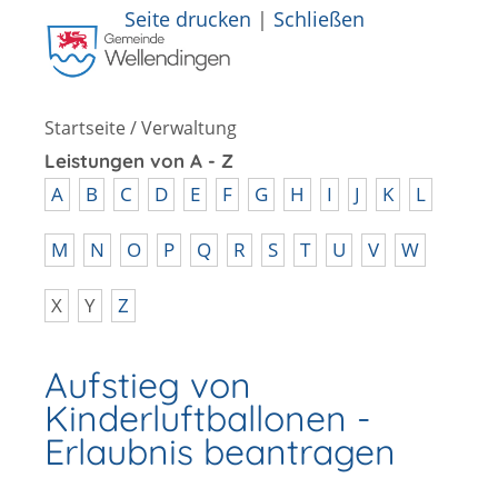
Seite drucken
|
Schließen
Startseite
/
Verwaltung
Leistungen von A - Z
A
B
C
D
E
F
G
H
I
J
K
L
M
N
O
P
Q
R
S
T
U
V
W
X
Y
Z
Aufstieg von
Kinderluftballonen -
Erlaubnis beantragen