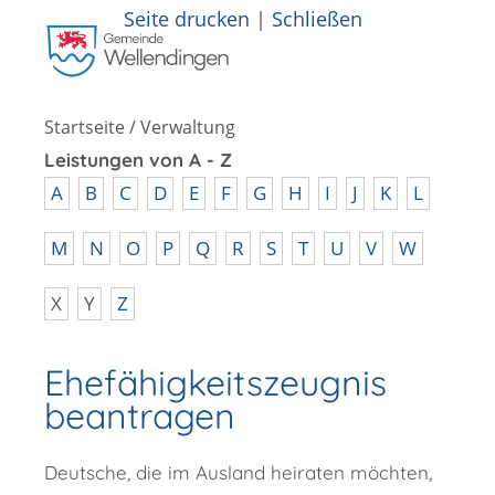
Seite drucken
|
Schließen
Startseite
/
Verwaltung
Leistungen von A - Z
A
B
C
D
E
F
G
H
I
J
K
L
M
N
O
P
Q
R
S
T
U
V
W
X
Y
Z
Ehefähigkeitszeugnis
beantragen
Deutsche, die im Ausland heiraten möchten,