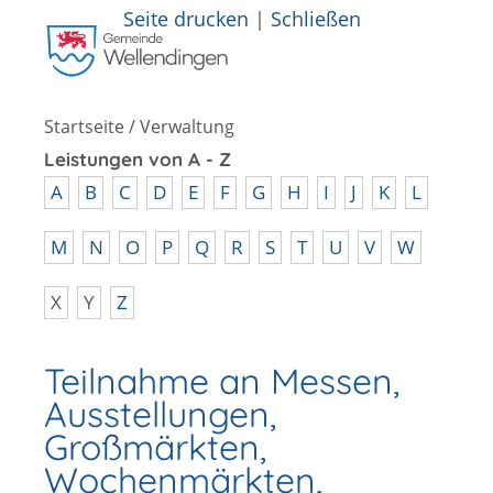
Seite drucken
|
Schließen
Startseite
/
Verwaltung
Leistungen von A - Z
A
B
C
D
E
F
G
H
I
J
K
L
M
N
O
P
Q
R
S
T
U
V
W
X
Y
Z
Teilnahme an Messen,
Ausstellungen,
Großmärkten,
Wochenmärkten,