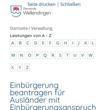
Seite drucken
|
Schließen
Startseite
/
Verwaltung
Leistungen von A - Z
A
B
C
D
E
F
G
H
I
J
K
L
M
N
O
P
Q
R
S
T
U
V
W
X
Y
Z
Einbürgerung
beantragen für
Ausländer mit
Einbürgerungsanspruch