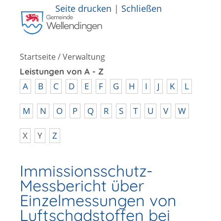
Seite drucken
|
Schließen
Startseite
/
Verwaltung
Leistungen von A - Z
A
B
C
D
E
F
G
H
I
J
K
L
M
N
O
P
Q
R
S
T
U
V
W
X
Y
Z
Immissionsschutz-
Messbericht über
Einzelmessungen von
Luftschadstoffen bei