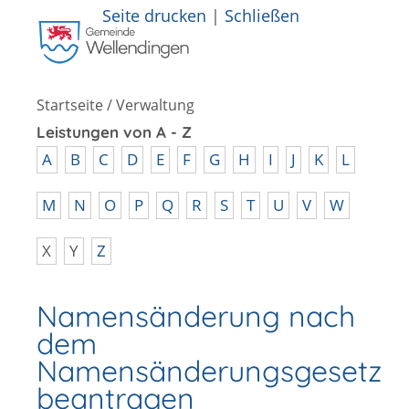
Seite drucken
|
Schließen
Startseite
/
Verwaltung
Leistungen von A - Z
A
B
C
D
E
F
G
H
I
J
K
L
M
N
O
P
Q
R
S
T
U
V
W
X
Y
Z
Namensänderung nach
dem
Namensänderungsgesetz
beantragen