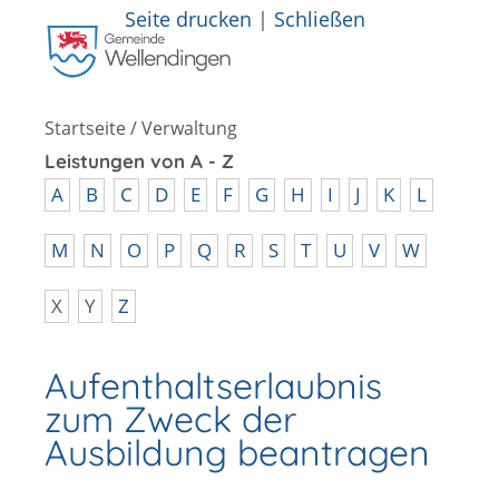
Seite drucken
|
Schließen
Startseite
/
Verwaltung
Leistungen von A - Z
A
B
C
D
E
F
G
H
I
J
K
L
M
N
O
P
Q
R
S
T
U
V
W
X
Y
Z
Aufenthaltserlaubnis
zum Zweck der
Ausbildung beantragen