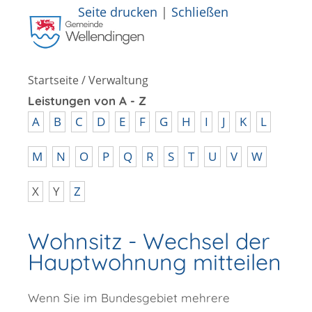
Seite drucken
|
Schließen
Startseite
/
Verwaltung
Leistungen von A - Z
A
B
C
D
E
F
G
H
I
J
K
L
M
N
O
P
Q
R
S
T
U
V
W
X
Y
Z
Wohnsitz - Wechsel der
Hauptwohnung mitteilen
Wenn Sie im Bundesgebiet mehrere