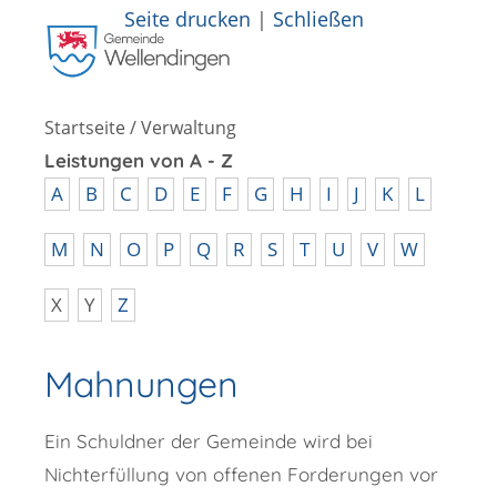
Seite drucken
|
Schließen
Startseite
/
Verwaltung
Leistungen von A - Z
A
B
C
D
E
F
G
H
I
J
K
L
M
N
O
P
Q
R
S
T
U
V
W
X
Y
Z
Mahnungen
Ein Schuldner der Gemeinde wird bei
Nichterfüllung von offenen Forderungen vor