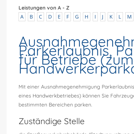
Leistungen von A - Z
A
B
C
D
E
F
G
H
I
J
K
L
M
Ausnahmegeneh
Parkerlaubnis, Pa
für Betriebe (zum
Handwerkerpark
Mit einer Ausnahmegenehmigung Parkerlaubnis,
eines Handwerkbetriebes) können Sie Fahrzeuge 
bestimmten Bereichen parken.
Zuständige Stelle