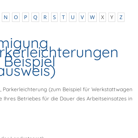
N
O
P
Q
R
S
T
U
V
W
X
Y
Z
migung
rkerleichterungen
 Beispiel
ausweis)
 Parkerleichterung (zum Beispiel für Werkstattwagen
Ihres Betriebes für die Dauer des Arbeitseinsatzes in