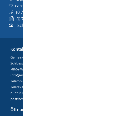
carolin.frech@wellendingen.de
(0
74
26) 94
02-32
(0
74
26) 94
02-732
Schloßplatz 1, 78669 Wellendingen
Kontakt
Gemeinde Wellendingen
Schlossplatz 1
78669 Wellendingen
info@wellendingen.de
Telefon 07426/9402-0
Telefax 07426/9402-25
nur für DE-Mail:
postfach@wellendingen.de-mail.de
Öffnungszeiten