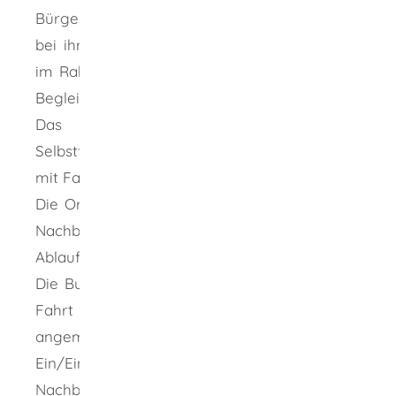
Bürgern genutzt werden, die beispielsweise
bei ihren Arztbesuchen oder beim Einkaufen
im Rahmen der Nachbarschaftshilfe auf eine
Begleitung angewiesen sind.
Das Fahrzeug wird jedoch nicht an
Selbstfahrer verliehen, sondern es kann nur
mit Fahrer gebucht werden.
Die Organisation der Fahrten übernimmt der
Nachbarschaftshilfeverein MiKaDo e.V.
Ablauf der Buchung:
Die Buchung muss zwei Tage vor Beginn der
Fahrt bei den Einsatzleiterinnen von MiKaDo
angemeldet werden (Telefon siehe unten).
Ein/Eine
Nachbarschaftshelfer/Nachbarschaftshelferin