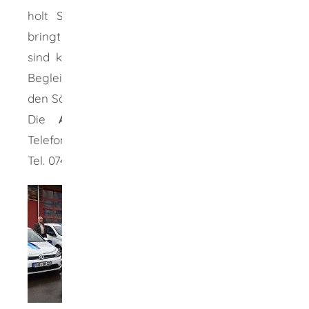
holt Sie zum vereinbarten Termin ab und
bringt Sie wieder nach Hause. Die Fahrten
sind kostenlos. Die erforderliche Zeit für die
Begleitung wird als Nachbarschaftshilfe zu
den Sätzen von MiKaDo abgerechnet.
Die
Anmeldung
erfolgt unter folgender
Telefonnummer
Tel. 07426/962 431