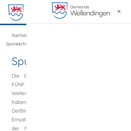
MENÜ
/
/
/
Startseite
Gemeindeportrait
N!-Region 5G
Spurwechsel
Spurwechsel
Die Gemeinden der Nachhaltigkeitsregion
FÜNF G Aldingen, Denkingen, Frittlingen und
Wellendingen sowie die Gemeinde Balgheim
haben sich jeweils ein E-Mobil angeschafft. In
Deißlingen ist ein solches Fahrzeug bereits im
Einsatz. Diese Fahrzeuge können im Sinne
der Nachhaltigkeit von Bürgerinnen und