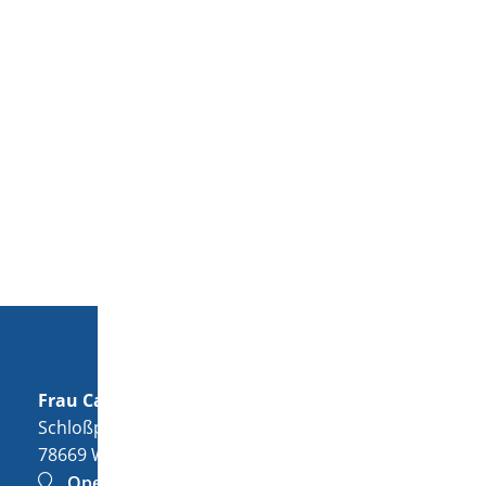
Frau
Carolin
Frech
Schloßplatz 1
78669
Wellendingen
OpenStreetMap