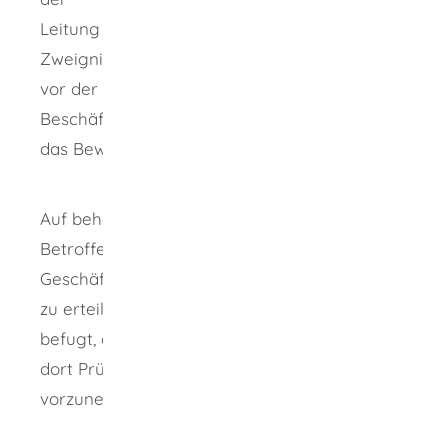
Leitung des Betriebs oder einer
Zweigniederlassung beauftragen möchten,
vor der
Beschäftigung der zuständigen Behörde über
das Bewacherregister zu melden.
Auf behördliches Verlangen haben die
Betroffenen die für die Überwachung des
Geschäftsbetriebs erforderlichen Auskünfte
zu erteilen. Ferner sind die Behörden
befugt, die Geschäftsräume zu betreten, um
dort Prüfungen und Besichtigungen
vorzunehmen.