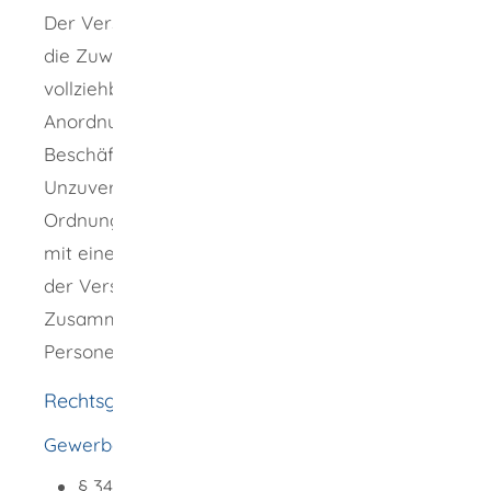
Der Verstoß gegen die Erlaubnispflicht und
die Zuwiderhandlung gegen eine
vollziehbare Auflage oder eine vollziehbare
Anordnung wegen Untersagung der
Beschäftigung einer Person wegen
Unzuverlässigkeit können als
Ordnungswidrigkeiten
mit einer Geldbuße geahndet werden. Auch
der Verstoß gegen die Verpflichtungen im
Zusammenhang mit der Beschäftigung von
Personen gelten als Ordnungswidrigkeiten.
Rechtsgrundlage
Gewerbeordnung (GewO)
§ 34a Bewachungsgewerbe;