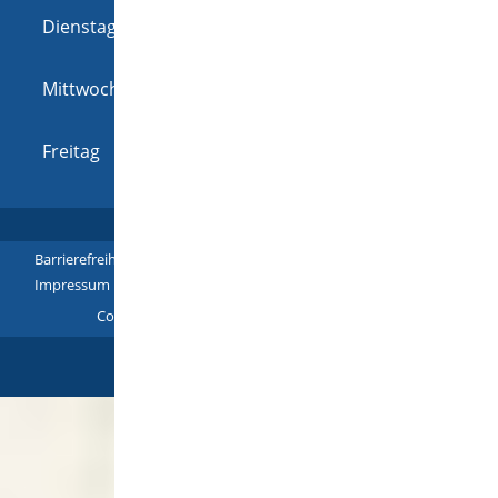
Dienstag
08:00 Uhr
-
12:00 Uhr
und
14:00 Uhr
-
16:00 Uhr
Mittwoch
08:00 Uhr
-
12:00 Uhr
und
14:00 Uhr
-
16:00 Uhr
Freitag
08:00 Uhr
-
12:00 Uhr
Barrierefreiheit
|
Leichte Sprache
|
Gebärdensprache
|
Impressum
|
Datenschutz
|
Übersicht
Copyright © 2018 - 2022 |
p
owered by
Komm.ONE