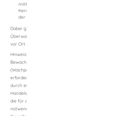
militärischen Anlagen sowie von
Kernkraftwerken und anderen Anlagen
der Energieversorgung
Dabei geht es ausschließlich um aktive
Überwachungstätigkeiten durch Personen
vor Ort.
Hinweis: Sie dürfen mit der Durchführung von
Bewachungsaufgaben nur Personen
(Wachpersonen) beschäftigen, die die
erforderliche Zuverlässigkeit besitzen und
durch eine Bescheinigung der Industrie- und
Handelskammer nachweisen, dass sie über
die für die Ausübung des Gewerbes
notwendigen rechtlichen und fachlichen