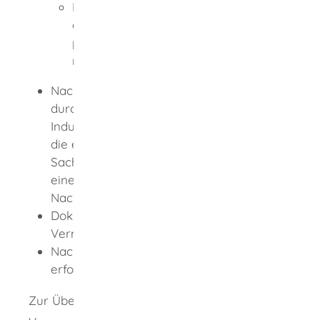
Bei Wohnsitz im Ausland: Dokumente
aus Ihrem Heimatland, die Ihre
persönliche Zuverlässigkeit
nachweisen.
Nachweis der persönlichen Sachkunde
durch Vorlage einer Bescheinigung der
Industrie- und Handelskammer (IHK) über
die erfolgreiche Ablegung einer
Sachkundeprüfung oder durch Vorlage
eines als gleichwertig anerkannten
Nachweises
Dokumente, die Ihre geordneten
Vermögensverhältnisse nachweisen
Nachweis über den Abschluss der
erforderlichen Haftpflichtversicherung
Zur Überprüfung der erforderlichen