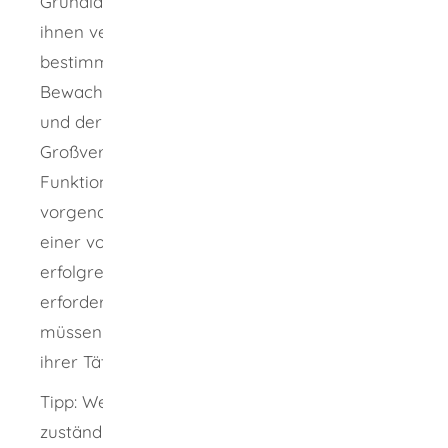
Grundlagen unterrichtet worden sind und mit
ihnen vertraut sind. Für die Durchführung
bestimmter Tätigkeiten (zum Beispiel der
Bewachung von Asyl-Aufnahmeeinrichtungen
und der Bewachung von zugangsgeschützten
Großveranstaltungen, jeweils in leitender
Funktion) ist statt des Nachweises der
vorgenannten Unterrichtung der Nachweis
einer vor der Industrie- und Handelskammer
erfolgreich abgelegten Sachkundeprüfung
erforderlich.
Als Bewachungsunternehmer
müssen sie die Wachpersonen vor Beginn
ihrer Tätigkeit der zuständigen Stelle melden.
Tipp:
Weitere Auskünfte erhalten Sie bei den
zuständigen Gewerbebehörden oder bei der