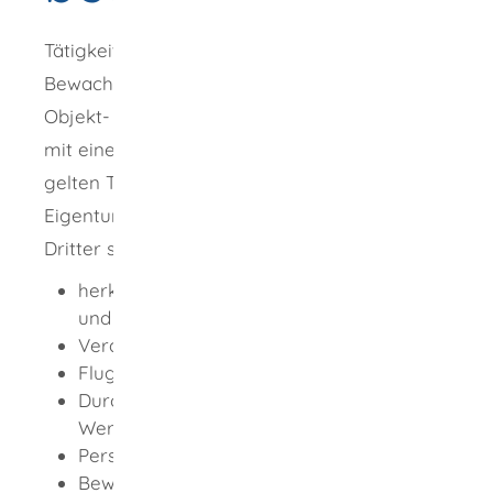
Tätigkeiten als Unternehmer im
Bewachungsgewerbe (zum Beispiel im
Objekt- oder Personenschutz) dürfen Sie nur
mit einer Erlaubnis ausüben. Als Bewachung
gelten Tätigkeiten, die das Leben oder
Eigentum fremder Personen vor Eingriffen
Dritter schützen sollen, beispielsweise:
herkömmliche Fahrrad-, Kraftfahrzeug-
und Gebäudebewachung
Veranstaltungsdienst
Fluggastkontrolle
Durchführung von Geld- und
Werttransporten
Personenschutz
Bewachung von Industrie- und