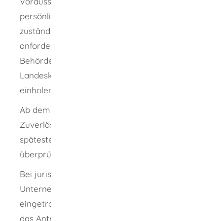
Voraussetzungen (insbesondere Ihrer
persönlichen Zuverlässigkeit) kann die
zuständige Stelle weitere Dokumente
anfordern und Stellungnahmen anderer
Behörden (zum Beispiel Polizei,
Landeskriminalamt, Verfassungsschutz)
einholen.
Ab dem 1.1.2019 wird ihre persönliche
Zuverlässigkeit in regelmäßigen Abständen,
spätestens nach Ablauf von 5 Jahren, erneut
überprüft.
Bei juristischen Personen (GmbH,
Unternehmensgesellschaften, AG,
eingetragene Genossenschaften) müssen Sie
das Antragsformular lediglich für die