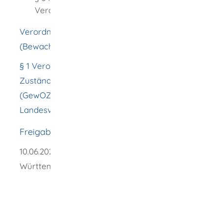
Verordnungsermächtigung
Verordnung über das Bewachungsgewerbe
(BewachV)
§ 1 Verordnung der Landesregierung über
Zuständigkeiten nach der Gewerbeordnung
(GewOZuVO) in Verbindung mit §§ 15 ff.
Landesverwaltungsgesetz (LVG)
Freigabevermerk
10.06.2024 Wirtschaftsministerium Baden-
Württemberg