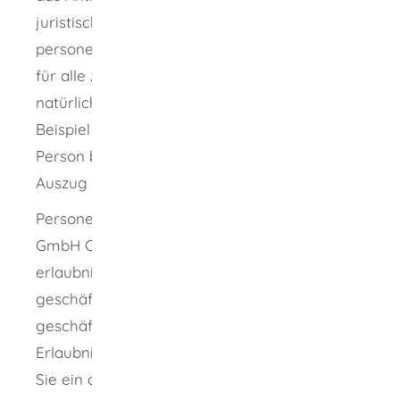
juristische Person selbst ausfüllen. Alle
personenbezogenen Unterlagen müssen Sie
für alle zur Geschäftsführung berechtigten
natürlichen Personen einreichen (zum
Beispiel Personalpapiere). Für die juristische
Person benötigen Sie außerdem einen
Auszug aus dem Gewerbezentralregister.
Personengesellschaften (GbR, KG, OHG, PartG,
GmbH Co. KG) sind als solche nicht
erlaubnisfähig. Daher benötigt jeder
geschäftsführende Gesellschafter und jede
geschäftsführende Gesellschafterin die
Erlaubnis. Für jede dieser Personen müssen
Sie ein ausgefülltes Antragsformular und