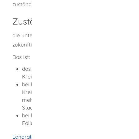
zuständigen Industrie- und Handelskammer.
Zuständige Stelle
die untere Verwaltungsbehörde Ihrer
zukünftigen Betriebsstätte.
Das ist:
das Landratsamt des für Sie zuständigen
Kreises,
bei kreisfreien Städten und bei großen
Kreisstädten (Städte und Gemeinden mit
mehr als 20.000 Einwohnern) die
Stadtverwaltung oder
bei kleineren Gemeinden in bestimmten
Fällen die Verwaltungsgemeinschaft.
Landratsamt Rottweil