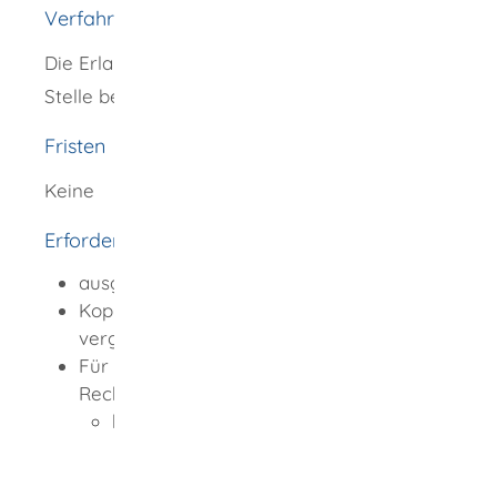
Verfahrensablauf
Die Erlaubnis müssen Sie bei der zuständigen
Stelle beantragen.
Fristen
Keine
Erforderliche Unterlagen
ausgefülltes Antragsformular
Kopie des Personalausweises oder eines
vergleichbaren Identifikationspapiers
Für den Nachweis zur unternehmerischen
Rechtsform:
bei Unternehmenssitz in Deutschland:
bei in einem Register
eingetragenen Unternehmen: