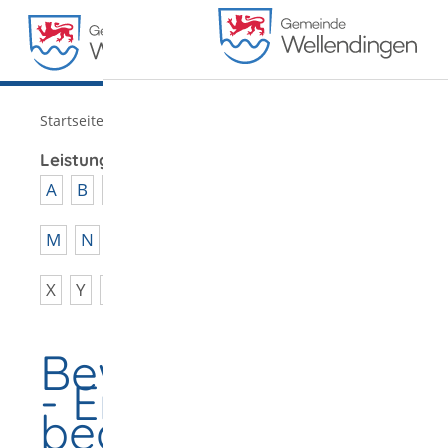
MENÜ
/
Startseite
Verwaltung
Leistungen von A - Z
A
B
C
D
E
F
G
H
I
J
K
L
M
N
O
P
Q
R
S
T
U
V
W
X
Y
Z
Bewachungsgewe
- Erlaubnis
beantragen