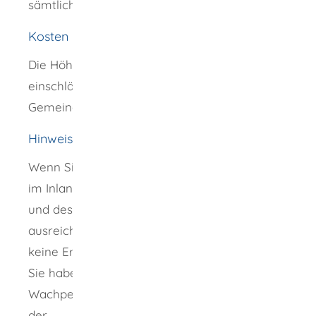
sämtliche persönliche Unterlagen einreichen.
Kosten
Die Höhe der Gebühren richtet sich nach der
einschlägigen Gebührensatzung der
Gemeinde.
Hinweise
Wenn Sie sich in den letzten drei Jahren nicht
im Inland oder der EU aufgehalten haben
und deshalb Ihre „Zuverlässigkeit“ nicht
ausreichend geprüft werden kann, können Sie
keine Erlaubnis erhalten.
Sie haben die Personen, die Sie als
Wachpersonen beschäftigen oder die Sie mit
der