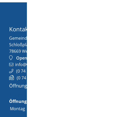
Kontakt
Gemeinde Wellendingen
Schloßplatz 1
78669
Wellendingen
OpenStreetMap
info@wellendingen.de
(0
74
26) 94
02-0
(0
74
26) 94
02-25
Öffnungszeiten
Allgemeine Öffnungszeit
Öffnungszeiten
Montag
08:00 Uhr
-
12:00 Uhr
und
14:00 Uhr
-
18:00 Uhr