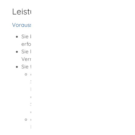
Leistungsdetails
Voraussetzungen
Sie besitzen die für den Gewerbebetrieb
erforderliche Zuverlässigkeit.
Sie leben in geordneten
Vermögensverhältnissen.
Sie führen
den Nachweis Ihrer persönlichen
Sachkunde durch eine vor der
Industrie- und Handelskammer
erfolgreich abgelegte
Sachkundeprüfung oder einen
gleichwertigen Abschluss und
den Nachweis der vorgeschriebenen
Haftpflichtversicherung.