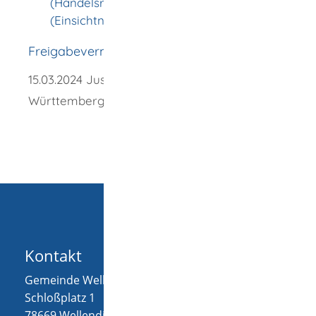
(Handelsregisterverordnung - HRV)
(Einsichtnahme)
Freigabevermerk
15.03.2024 Justizministerium Baden-
Württemberg
Kontakt
Gemeinde Wellendingen
Schloßplatz 1
78669
Wellendingen