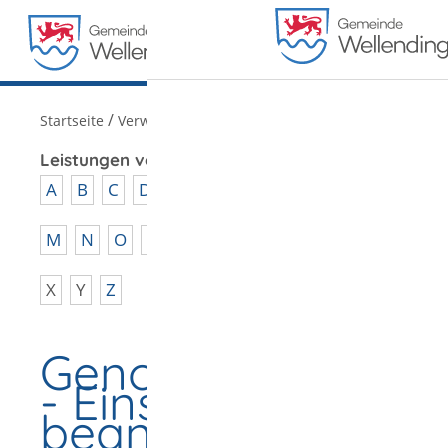
MENÜ
/
Startseite
Verwaltung
Leistungen von A - Z
A
B
C
D
E
F
G
H
I
J
K
L
M
N
O
P
Q
R
S
T
U
V
W
X
Y
Z
Genossenschaftsre
- Einsicht
beantragen