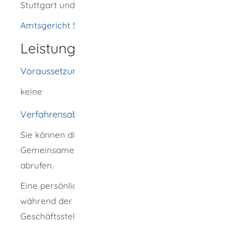
Stuttgart und Ulm.
Amtsgericht Stuttgart
Leistungsdetails
Voraussetzungen
keine
Verfahrensablauf
Sie können die Daten online über das
Gemeinsame Registerportal der Länder
abrufen.
Eine persönliche Einsicht in das Register ist
während der Dienststunden in der
Geschäftsstelle der Registergerichte möglich.