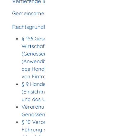
Vertiefende Informationen
Gemeinsames Registerportal der Länder
Rechtsgrundlage
§ 156 Gesetz betreffend die Erwerbs- und
Wirtschaftsgenossenschaften
(Genossenschaftsgesetz - GenG)
(Anwendbarkeit von Vorschriften über
das Handelsregister; Bekanntmachung
von Eintragungen)
§ 9 Handelsgesetzbuch (HGB)
(Einsichtnahme in das Handelsregister
und das Unternehmensregister)
Verordnung über das
Genossenschaftsregister (GenRegV)
§ 10 Verordnung über die Einrichtung und
Führung des Handelsregisters