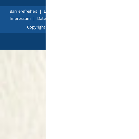
Barrierefreiheit
|
Leichte Sprache
|
Gebärdensprache
|
Impressum
|
Datenschutz
|
Übersicht
Copyright © 2018 - 2022 |
p
owered by
Komm.ONE