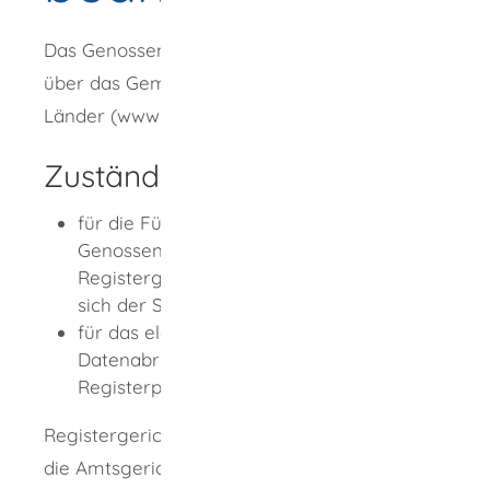
Das Genossenschaftsregister ist im Internet
über das Gemeinsame Registerportal der
Länder (www.handelsregister.de
)
abrufbar.
Zuständige Stelle
für die Führung des
Genossenschaftsregisters: das
Registergericht, in dessen Registerbezirk
sich der Sitz der Genossenschaft befindet
für das elektronische
Datenabrufverfahren: das Gemeinsame
Registerportal der Länder
Registergerichte sind in Baden-Württemberg
die Amtsgerichte Freiburg, Mannheim,