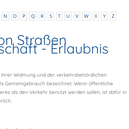
N
O
P
Q
R
S
T
U
V
W
X
Y
Z
on Straßen
schaft - Erlaubnis
n ihrer Widmung und der verkehrsbehördlichen
als Gemeingebrauch bezeichnet. Wenn öffentliche
res als den Verkehr benutzt werden sollen, ist dafür in
lich.