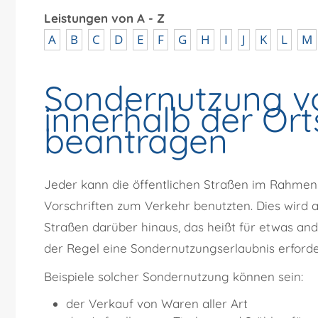
Leistungen von A - Z
A
B
C
D
E
F
G
H
I
J
K
L
M
Sondernutzung v
innerhalb der Ort
beantragen
Jeder kann die öffentlichen Straßen im Rahme
Vorschriften zum Verkehr benutzten. Dies wird 
Straßen darüber hinaus, das heißt für etwas ande
der Regel eine Sondernutzungserlaubnis erforder
Beispiele solcher Sondernutzung können sein:
der Verkauf von Waren aller Art