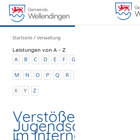
MENÜ
/
Startseite
Verwaltung
Leistungen von A - Z
A
B
C
D
E
F
G
H
I
J
K
L
M
N
O
P
Q
R
S
T
U
V
W
X
Y
Z
Verstöße gegen
Jugendschutzbes
im Internet -