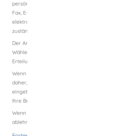
persönlich unterschriebenen Antrag auch per
Fax, E-Mail oder sonstiger dokumentierbarer
elektronischer Übermittlung an die
zuständige Gemeindebehörde übermitteln.
Der Antrag auf Eintragung in das
Wählerverzeichnis gilt zugleich als Antrag auf
Erteilung eines Wahlscheines.
Wenn Sie den Wahlschein erhalten, wissen Sie
daher, dass Sie ins Wählerverzeichnis
eingetragen sind. Sie erhalten mit ihm auch
Ihre Briefwahlunterlagen.
Wenn die zuständige Stelle Ihren Antrag
ablehnt, werden Sie informiert.
Fristen