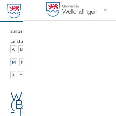
MENÜ
/
Startseite
Verwaltung
Leistungen von A - Z
A
B
C
D
E
F
G
H
I
J
K
L
M
N
O
P
Q
R
S
T
U
V
W
X
Y
Z
Wählerverzeichnis
(Bundestagswahl)
- Eintragung