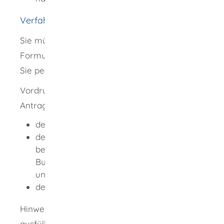
Verfahrensablauf
Sie müssen die Eintragung mit einem
Formular beantragen. Den Antrag müssen
Sie persönlich unterschreiben.
Vordrucke und Merkblätter für die
Antragstellung erhalten Sie bei:
der
Bundeswahlleiter
in
,
den diplomatischen und
berufskonsularischen Vertretungen der
Bundesrepublik Deutschland im Ausland
und
den Kreiswahlleitern.
Hinweis:
Personen, die den Antrag nicht selbst
ausfüllen können, können sich von einer