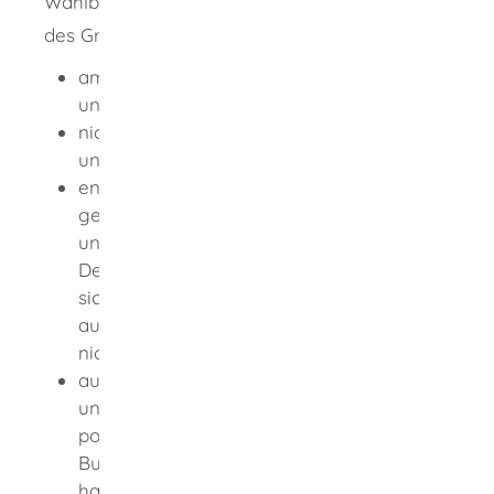
Wahlberechtigt sind alle Deutschen im Sinne
des Grundgesetzes, die
am Wahltag 18 Jahre alt oder älter sind
und
nicht vom Wahlrecht ausgeschlossen sind
und
entweder nachdem sie 14 Jahre alt
geworden sind, mindestens drei Monate
ununterbrochen in der Bundesrepublik
Deutschland eine Wohnung gehabt oder
sich sonst gewöhnlich in Deutschland
aufgehalten haben und dieser Aufenthalt
nicht länger als 25 Jahre zurückliegt oder
aus anderen Gründen persönlich und
unmittelbar Vertrautheit mit den
politischen Verhältnissen in der
Bundesrepublik Deutschland erworben
haben und von ihnen betroffen sind.