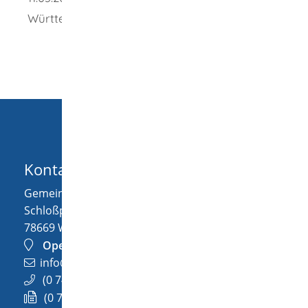
Württemberg
Kontakt
Gemeinde Wellendingen
Schloßplatz 1
78669
Wellendingen
OpenStreetMap
info@wellendingen.de
(0
74
26) 94
02-0
(0
74
26) 94
02-25