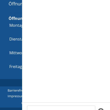
Öffnungszeiten
Allgemeine Öffnungszeit
Öffnungszeiten
Montag
08:00 Uhr
-
12:00 Uhr
und
14:00 Uhr
-
18:00 Uhr
Dienstag
08:00 Uhr
-
12:00 Uhr
und
14:00 Uhr
-
16:00 Uhr
Mittwoch
08:00 Uhr
-
12:00 Uhr
und
14:00 Uhr
-
16:00 Uhr
Freitag
08:00 Uhr
-
12:00 Uhr
Barrierefreiheit
|
Leichte Sprache
|
Gebärdensprache
|
Impressum
|
Datenschutz
|
Übersicht
Copyright © 2018 - 2022 |
p
owered by
Komm.ONE