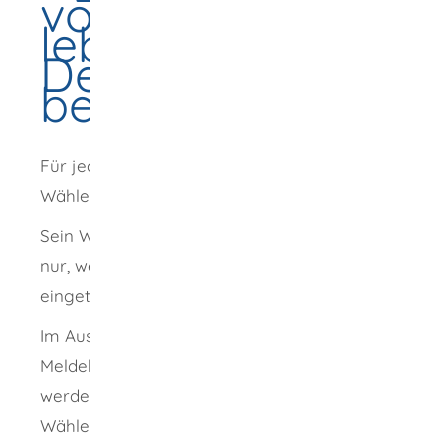
von im Ausland
lebenden
Deutschen
beantragen
Für jeden Wahlbezirk wird ein amtliches
Wählerverzeichnis geführt.
Sein Wahlrecht ausüben kann in der Regel
nur, wer in das Wählerverzeichnis
eingetragen ist.
Im Ausland lebende Deutsche, die bei keiner
Meldebehörde in Deutschland gemeldet sind,
werden nur auf Antrag in das
Wählerverzeichnis aufgenommen.