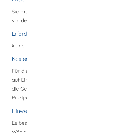
Sie müssen den Antrag spätestens 21 Tage
vor der Wahl stellen.
Erforderliche Unterlagen
keine
Kosten
Für die postalische Übersendung des Antrags
auf Eintragung in das Wählerverzeichnis an
die Gemeinde fällt das entsprechende
Briefporto an.
Hinweise
Es besteht die Möglichkeit, das
Wählerverzeichnis vom 20. bis 16. Tag vor der