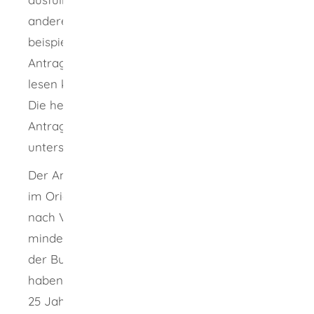
anderen Person helfen lassen. Dies kann
beispielsweise notwendig sein, wenn die
Antragstellerin oder der Antragsteller nicht
lesen kann oder körperlich beeinträchtigt ist.
Die helfende Person muss dann auch den
Antrag und die
Versicherung an Eides statt
unterschreiben.
Der Antrag muss der zuständigen Gemeinde
im Original übermittelt werden. Wenn Sie
nach Vollendung des 14. Lebensjahres
mindestens drei Monate ununterbrochen
in
der Bundesrepublik Deutschland gelebt
haben und dieser Aufenthalt nicht länger als
25 Jahre zurückliegt, können Sie den