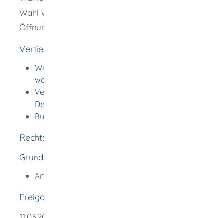
Wahl werktags während der allgemeinen
Öffnungszeiten Ihrer Gemeinde einzusehen.
Vertiefende Informationen
Wer darf wählen (aktives Wahlrecht):
wahlberechtig
t für die Bundestagswahl
?
Vertretungen der Bundesrepublik
Deutschland im Ausland
Bundeswahlleiterin
Rechtsgrundlage
Grundgesetz (GG):
Artikel 116 Absatz 1
Freigabevermerk
11.03.2026 Innenministerium Baden-