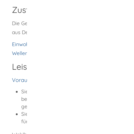
Zuständige Stelle
Die Gemeinde, in der Sie vor Ihrem Fortzug
aus Deutschland zuletzt gemeldet waren
Einwohnermeldeamt [Gemeinde
Wellendingen]
Leistungsdetails
Voraussetzungen
Sie sind 42 Tage vor der Bundestagswahl
bei keiner Meldebehörde in Deutschland
gemeldet.
Sie gehen von Ihrer Wahlberechtigung
für die Bundestagswahl aus.