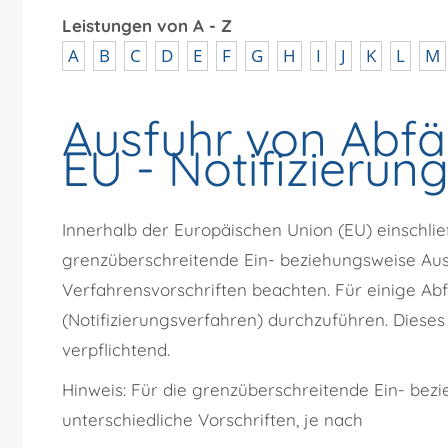
Leistungen von A - Z
A
B
C
D
E
F
G
H
I
J
K
L
M
Ausfuhr von Abfäl
EU - Notifizieru
Innerhalb der Europäischen Union (EU) einschlie
grenzüberschreitende Ein- beziehungsweise Ausf
Verfahrensvorschriften beachten. Für einige Abfä
(Notifizierungsverfahren) durchzuführen. Dieses V
verpflichtend.
Hinweis:
Für die grenzüberschreitende Ein- bezi
unterschiedliche Vorschriften, je nach