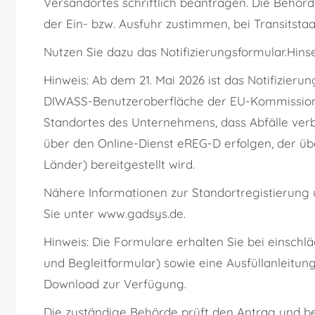
Versandortes
schriftlich
beantragen.
Die Behörd
der Ein- bzw. Ausfuhr zustimmen, bei Transitsta
Nutzen Sie dazu das Notifizierungsformular.Hinse
Hinweis: Ab dem 21. Mai 2026 ist das Notifizierun
DIWASS-Benutzeroberfläche der EU-Kommission z
Standortes des Unternehmens, dass Abfälle ver
über den Online-Dienst eREG-D erfolgen, der 
Länder) bereitgestellt wird.
Nähere Informationen zur Standortregistierung 
Sie unter www.gadsys.de.
Hinweis:
Die Formulare erhalten Sie bei einschl
und Begleitformular) sowie eine Ausfüllanleit
Download zur Verfügung.
Die zuständige Behörde prüft den Antrag und b