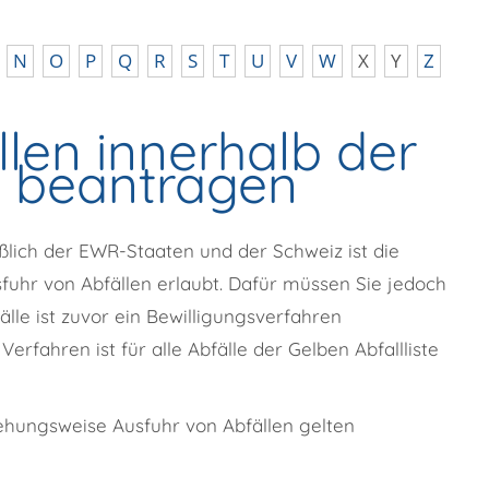
N
O
P
Q
R
S
T
U
V
W
X
Y
Z
len innerhalb der
ng beantragen
ßlich der EWR-Staaten und der Schweiz ist die
uhr von Abfällen erlaubt. Dafür müssen Sie jedoch
lle ist zuvor ein Bewilligungsverfahren
erfahren ist für alle Abfälle der Gelben Abfallliste
ehungsweise Ausfuhr von Abfällen gelten