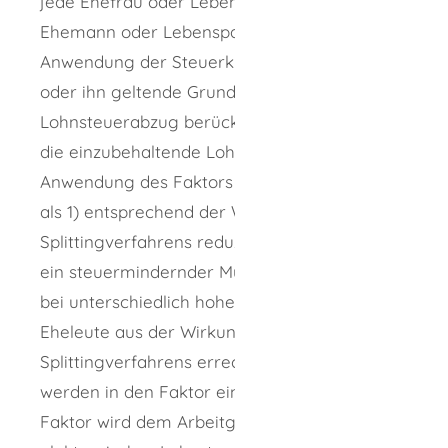
jede Ehefrau oder Lebenspartnerin und jeden
Ehemann oder Lebenspartner durch
Anwendung der Steuerklasse IV der für sie
oder ihn geltende Grundfreibetrag beim
Lohnsteuerabzug berücksichtigt wird und sich
die einzubehaltende Lohnsteuer durch
Anwendung des Faktors von 0,… (stets kleiner
als 1) entsprechend der Wirkung des
Splittingverfahrens reduziert. Der Faktor ist
ein steuermindernder Multiplikator, der sich
bei unterschiedlich hohen Arbeitslöhnen der
Eheleute aus der Wirkung des
Splittingverfahrens errechnet. Freibeträge
werden in den Faktor eingerechnet. Der
Faktor wird dem Arbeitgeber als