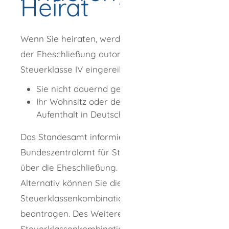
Heirat
Wenn Sie heiraten, werden Sie zum Zeitpunkt
der Eheschließung automatisch in die
Steuerklasse IV eingereiht, wenn
Sie nicht dauernd getrennt leben und
Ihr Wohnsitz oder der gewöhnliche
Aufenthalt in Deutschland liegt.
Das Standesamt informiert das
Bundeszentralamt für Steuern automatisch
über die Eheschließung.
Alternativ können Sie die Bildung der
Steuerklassenkombination III und V
beantragen. Des Weiteren können Sie die
Steuerklassenkombination IV und IV mit