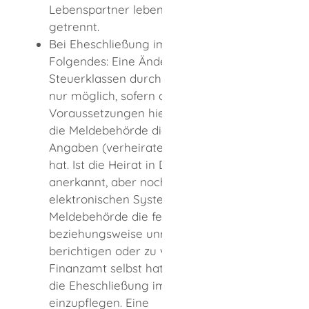
Lebenspartner leben nicht dauernd
getrennt.
Bei Eheschließung im Ausland gilt
Folgendes: Eine Änderung der
Steuerklassen durch das Finanzamt ist
nur möglich, sofern die rechtlichen
Voraussetzungen hierfür vorliegen und
die Meldebehörde die entsprechenden
Angaben (verheiratet) im System erfasst
hat. Ist die Heirat in Deutschland
anerkannt, aber noch nicht im
elektronischen System hinterlegt, hat die
Meldebehörde die fehlenden
beziehungsweise unrichtige Angaben zu
berichtigen oder zu vervollständigen. Das
Finanzamt selbst hat keine Möglichkei
t
,
die Eheschließung im System
einzupflegen. Eine