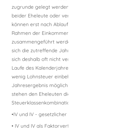
zugrunde gelegt werden. Die Arbeitslöhne
beider Eheleute oder verpartnerte Personen
können erst nach Ablauf des Jahres im
Rahmen der Einkommensteuerveranlagung
zusammengeführt werden. Erst dann ergibt
sich die zutreffende Jahressteuer. Es lässt
sich deshalb oft nicht vermeiden, dass im
Laufe des Kalenderjahres zu viel oder zu
wenig Lohnsteuer einbehalten wird. Um dem
Jahresergebnis möglichst nahe zu kommen,
stehen den Eheleuten die
Steuerklassenkombinationen
•IV und IV - gesetzlicher Regelfall
• IV und IV als Faktorverfahren - auf Antrag