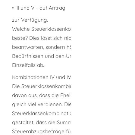
•
III und V - auf Antrag
zur Verfügung.
Welche Steuerklassenkombination ist die
beste? Dies lässt sich nicht pauschal
beantworten, sondern hängt von Ihren
Bedürfnissen und den Umständen des
Einzelfalls ab.
Kombinationen IV und IV oder III und V:
Die Steuerklassenkombination IV und IV geht
davon aus, dass die Eheleute annähernd
gleich viel verdienen. Die
Steuerklassenkombination III und V ist so
gestaltet, dass die Summe der
Steuerabzugsbeträge für beide Eheleute in