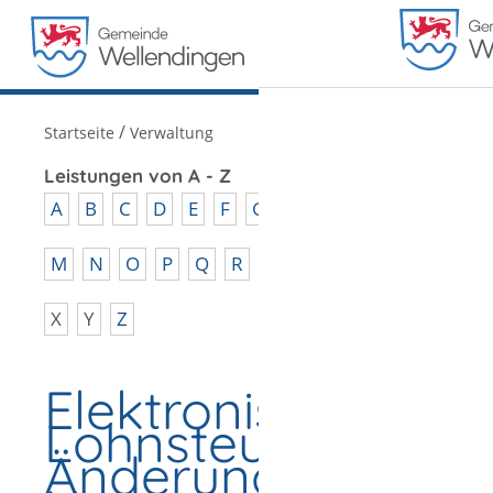
MENÜ
/
Startseite
Verwaltung
Leistungen von A - Z
A
B
C
D
E
F
G
H
I
J
K
L
M
N
O
P
Q
R
S
T
U
V
W
X
Y
Z
Elektronische
Lohnsteuerabzug
Änderung bei