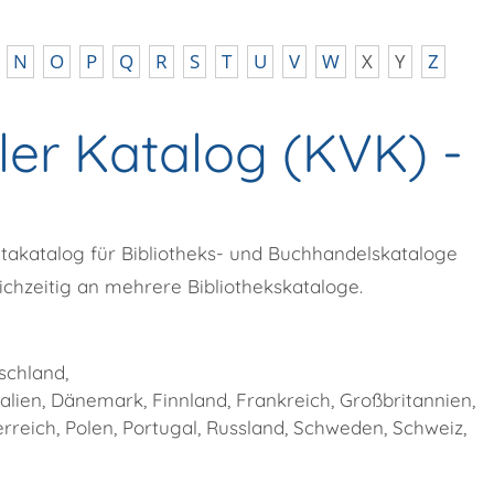
N
O
P
Q
R
S
T
U
V
W
X
Y
Z
ller Katalog (KVK) -
Metakatalog für Bibliotheks- und Buchhandelskataloge
hzeitig an mehrere Bibliothekskataloge.
schland,
alien, Dänemark, Finnland, Frankreich, Großbritannien,
rreich, Polen, Portugal, Russland, Schweden, Schweiz,