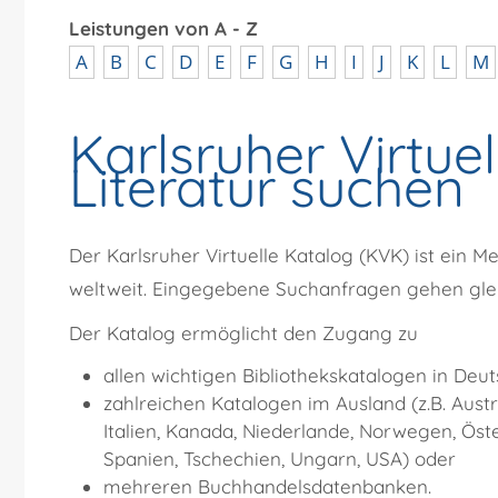
Leistungen von A - Z
A
B
C
D
E
F
G
H
I
J
K
L
M
Karlsruher Virtue
Literatur suchen
Der Karlsruher Virtuelle Katalog (KVK) ist ein 
weltweit.
Eingegebene Suchanfragen gehen gleic
Der Katalog ermöglicht den Zugang zu
allen wichtigen Bibliothekskatalogen in Deut
zahlreichen Katalogen im Ausland (z.B. Austr
Italien, Kanada, Niederlande, Norwegen, Öste
Spanien, Tschechien, Ungarn, USA) oder
mehreren Buchhandelsdatenbanken.