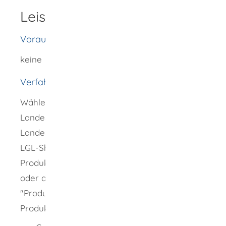
Leistungsdetails
Voraussetzungen
keine
Verfahrensablauf
Wählen Sie auf der Homepage des
Landesamtes für Geoinformation und
Landesentwicklung auf der rechten Seite den
LGL-Shop aus. Um Informationen über die
Produkte und Dienstleistungen zu erhalten
oder diese zu bestellen, klicken Sie unter
"Produkte" auf einen der untergeordneten
Produktbereiche: