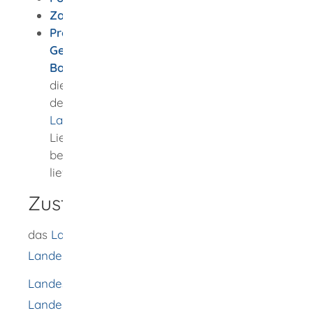
Zahlungsantrag Modulberatung
Produkte des Landesamts für
Geoinformation und Landentwicklung
Baden-Württemberg
Im LGL-Shop sind
die Daten, Produkte und Dienstleistungen
des
Landesamts für Geoinformation und
Landentwicklung
einschließlich
Liegenschaftskatasterdaten online
bestellbar und digitale Daten auch digital
lieferbar.
Zuständige Stelle
das
Landesamt für Geoinformation und
Landentwicklung Baden-Württemberg
Landesamt für Geoinformation und
Landentwicklung (LGL)