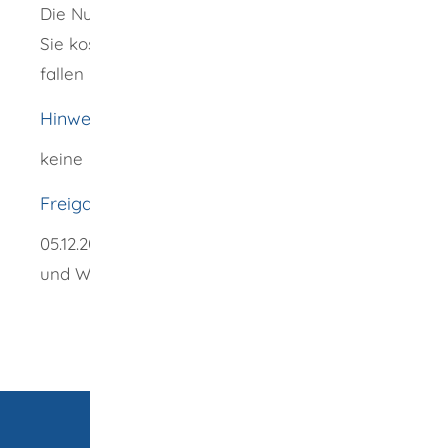
Die Nutzung oder Suche im LGL-Shop ist für
Sie kostenlos. Wenn Sie Produkte bestellen,
fallen Kosten an.
Hinweise
keine
Freigabevermerk
05.12.2024 Ministerium für Landesentwicklung
und Wohnen Baden-Württemberg