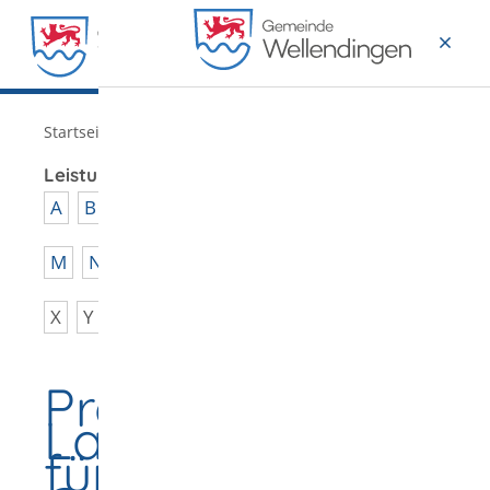
MENÜ
/
Startseite
Verwaltung
Leistungen von A - Z
A
B
C
D
E
F
G
H
I
J
K
L
M
N
O
P
Q
R
S
T
U
V
W
X
Y
Z
Produkte des
Landesamtes
für