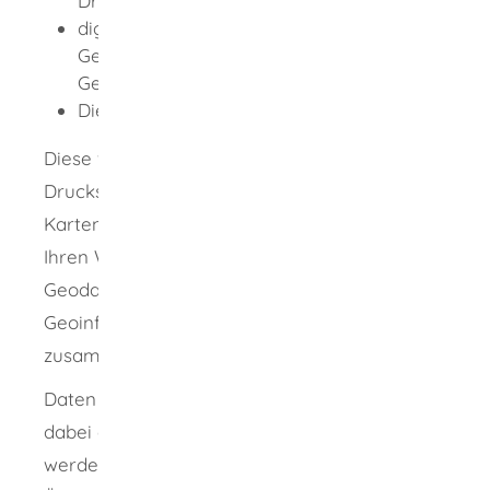
Druckschriften oder Luftbilder)
digitale Produkte (die
Geobasisinformationen wie zum Beispiel
Geodaten, DVDs oder Webdienste)
Dienstleistungen
Diese werden bis auf die Landkarten, DVDs,
Druckschriften und fertig vorliegende digitale
Karten und Koordinatendateien entsprechend
Ihren Wünschen individuell aus den
Geodatenbanken des Landesamtes für
Geoinformation und Landentwicklung
zusammengestellt.
Daten des Liegenschaftskatasters können
dabei auch zum Download bereitgestellt
werden. Allgemein steht ansonsten die