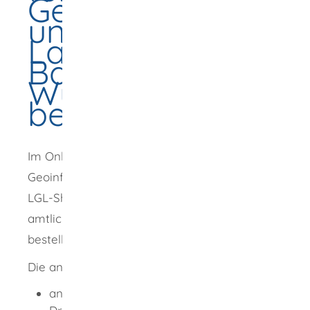
Geoinformation
und
Landentwicklung
Baden-
Württemberg
bestellen
Im Onlineshop des Landesamtes für
Geoinformation und Landentwicklung, auch
LGL-Shop genannt, können Sie Produkte des
amtlichen Vermessungswesens direkt
bestellen.
Die angebotenen Produkte gliedern sich in:
analoge Produkte (wie Landkarten,