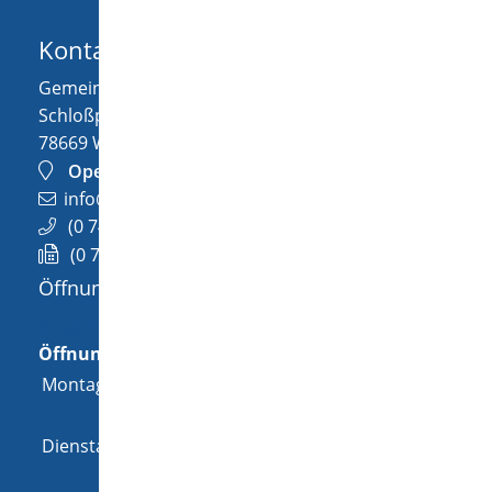
Kontakt
Gemeinde Wellendingen
Schloßplatz 1
78669
Wellendingen
OpenStreetMap
info@wellendingen.de
(0
74
26) 94
02-0
(0
74
26) 94
02-25
Öffnungszeiten
Allgemeine Öffnungszeit
Öffnungszeiten
Montag
08:00 Uhr
-
12:00 Uhr
und
14:00 Uhr
-
18:00 Uhr
Dienstag
08:00 Uhr
-
12:00 Uhr
und
14:00 Uhr
-
16:00 Uhr