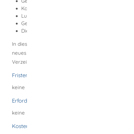
Geodaten
Karten, DVD und Apps
Luftbilder/Orthophotos
Geodatendienste
Dienstleistungen
In diesem Fall wird auf der linken Seite ein
neues Navigationsmenü in Form eines
Verzeichnisbaums aufgebaut.
Fristen
keine
Erforderliche Unterlagen
keine
Kosten