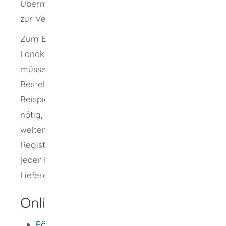
Übermittlung per CD-ROM, DVD oder E-Mail
zur Verfügung.
Zum Bestellen von Geodaten, außer von
Landkarten, DVDs oder Druckschriften,
müssen Sie sich registrieren lassen. Für die
Bestellung von analogen Produkten wie zum
Beispiel Wanderkarten ist keine Registrierung
nötig, es sei denn, Sie haben Interesse an
weiteren Produktbestellungen.
Eine
Registrierung ist von Vorteil, da ansonsten bei
jeder Bestellung die Rechnungs- oder die
Lieferadresse neu erfasst werden müssen.
Onlineantrag und Formulare
Förderantrag Modulberatung