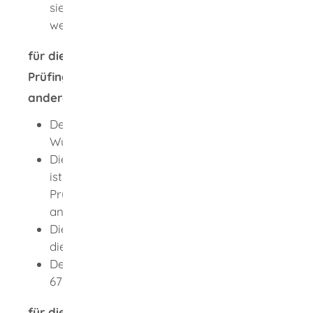
sie unparteiisch und gewissenhaft erfüllen
werden.
für die Prüfung der Befugnis für
Prüfingenieurinnen oder Prüfingenieure aus
anderen Bundesländern:
Der Geschäftssitz soll nach Baden-
Württemberg verlegt werden.
Die Antragstellerin oder der Antragsteller
ist in einem anderen Bundesland als
Prüfingenieurin oder Prüfingenieur
anerkannt.
Die Anerkennungsvoraussetzungen in
diesem Bundesland sind gleichwertig.
Der Antragsteller ist höchstens
67 Jahre alt.
für die Prüfung der Befugnis für