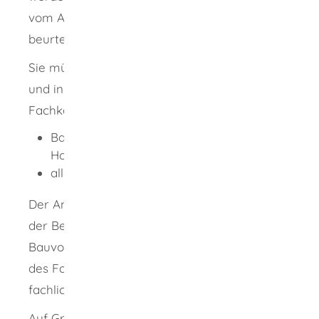
vom Anerkennungsausschuss fachlich
beurteilt.
Sie müssen durch eine schriftliche Prüfung
und in einem Fachgespräch Ihre
Fachkenntnisse vor allem nachweisen in:
Baurecht, Baustatik, Massivbau, Stahlbau,
Holzbau und
allgemeinen Fragen des Bauwesens.
Der Anerkennungsausschuss gibt aufgrund
der Beurteilungen zu den begleiteten
Bauvorhaben, der schriftlichen Prüfung und
des Fachgesprächs eine Empfehlung zu Ihrer
fachlichen Eignung ab.
Auf Grundlage dieser Empfehlung