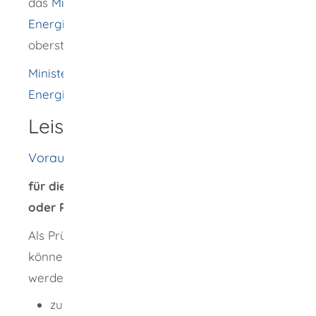
das
Ministerium für Umwelt, Klima und
Energiewirtschaft Baden-Württemberg
als
oberste Baurechtsbehörde
Ministerium für Umwelt, Klima und
Energiewirtschaft Baden-Württemberg
Leistungsdetails
Voraussetzungen
für die Anerkennung als Prüfingenieurinnen
oder Prüfingenieure:
Als Prüfingenieurinnen oder Prüfingenieure
können natürliche Personen anerkannt
werden, die
zum Zeitpunkt der Antragstellung das 35.