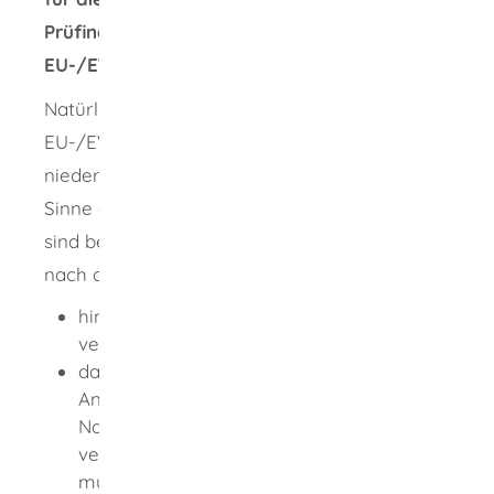
Prüfingenieurinnen oder Prüfingenieure aus
EU-/EWR-Staaten oder der Schweiz:
Natürliche Personen, die in einem anderen
EU-/EWR-Staat oder der Schweiz
niedergelassen sind und dort Aufgaben im
Sinne der Bauprüfverordnung wahrnehmen,
sind berechtigt, als Prüfingenieure Aufgaben
nach der BauPrüfVO auszuführen, wenn sie
hinsichtlich des Tätigkeitsbereichs eine
vergleichbare Berechtigung besitzen,
dafür hinsichtlich der
Anerkennungsvoraussetzungen und des
Nachweises von Kenntnissen
vergleichbare Anforderungen erfüllen
mussten und