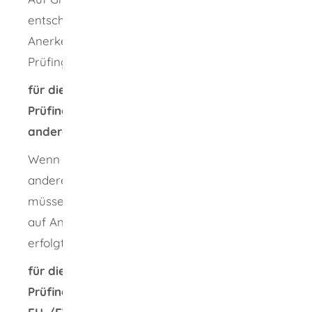
entscheidet das Umweltministerium über die
Anerkennung als Prüfingenieurin oder
Prüfingenieur.
für die Prüfung der Befugnis für
Prüfingenieurinnen oder Prüfingenieure aus
anderen Bundesländern:
Wenn Sie eine Anerkennung aus einem
anderen Bundesland vorweisen können,
müssen Sie auch einen schriftlichen Antrag
auf Anerkennung stellen. Die Anerkennung
erfolgt ohne entsprechendes Verfahren.
für die Prüfung der Befugnis für
Prüfingenieurinnen oder Prüfingenieure aus