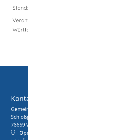
Stand: 26.04.2021
Verantwortlich: Umweltministerium Baden-
Württemberg
Kontakt
Gemeinde Wellendingen
Schloßplatz 1
78669
Wellendingen
OpenStreetMap