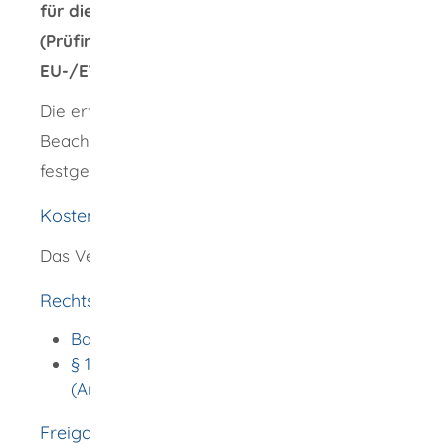
für die Beantragung der Bescheinigung
(Prüfingenieurinnen oder Prüfingenieure aus
EU-/EWR-Staaten oder der Schweiz):
Die erforderlichen Unterlagen werden unter
Beachtung der Umstände des Einzelfalls
festgelegt.
Kosten
Das Verfahren ist gebührenpflichtig.
Rechtsgrundlage
Bauprüfverordnung (BauPrüfVO)
§ 11 Bauprüfverordnung (BauPrüfVO)
(Antrag auf Anerkennung)
Freigabevermerk