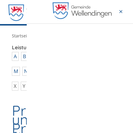
MENÜ
/
Startseite
Verwaltung
Leistungen von A - Z
A
B
C
D
E
F
G
H
I
J
K
L
M
N
O
P
Q
R
S
T
U
V
W
X
Y
Z
Prüfingenieurin
und
Prüfingenieur