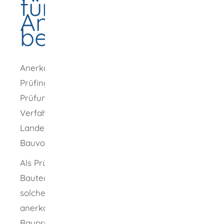
für Bautechnik -
Anerkennung
beantragen
Anerkannte Prüfingenieurinnen oder
Prüfingenieure dürfen die bautechnische
Prüfung vornehmen, die in der
Verfahrensverordnung zur
Landesbauordnung (LBOVVO) für bestimmte
Bauvorhaben vorgesehen ist.
Als Prüfingenieurin oder Prüfingenieur für
Bautechnik darf nur tätig werden, wer als
solcher durch die oberste Baurechtsbehörde
anerkannt oder aufgrund der
Bauprüfverordnung (BauPrüfVO) dazu befugt