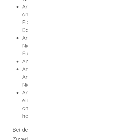
Angaben über eine etwaige Beteiligung
an einer Gesellschaft, deren Zweck die
Planung oder Durchführung von
Bauvorhaben ist
Angaben über etwaige sonstige
Niederlassungen, auch in anderer
Funktion
Angaben über die Zahl der Mitarbeiter
Angaben zur Fachrichtung der
Anerkennung sowie Ort der
Niederlassung
Angabe, ob und wenn ja wie oft Sie schon
ein Anerkennungsverfahren in einem
anderen Bundesland erfolglos versucht
haben
Bei der Überprüfung der persönlichen
Zuverlässigkeit kann die genehmigende