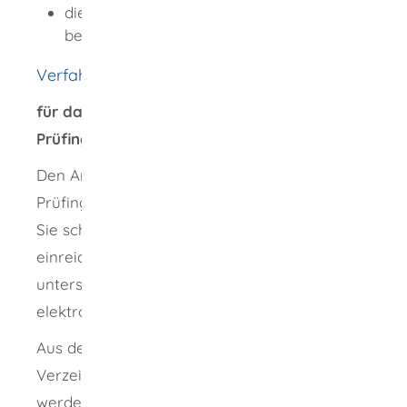
die deutsche Sprache in Wort und Schrift
beherrschen.
Verfahrensablauf
für das Anerkennungsverfahren als
Prüfingenieurinnen oder Prüfingenieur:
Den Antrag auf Anerkennung als
Prüfingenieurin oder Prüfingenieur müssen
Sie schriftlich bei der zuständigen Stelle
einreichen. Er muss handschriftlich
unterschrieben oder mit einer qualifizierten
elektronischen Signatur versehen sein.
Aus dem mit dem Antrag vorgelegten
Verzeichnis über begleitete Bauvorhaben
werden geeignete Vorhaben ausgewählt und