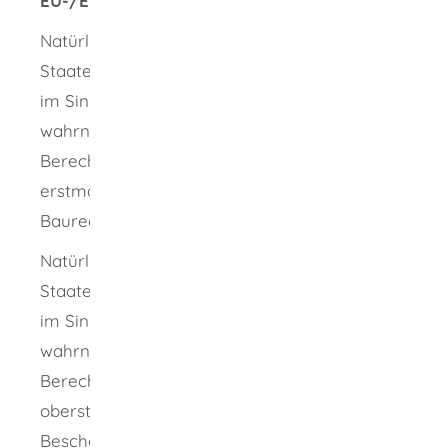
EU-/EWR-Staaten oder der Schweiz:
Natürliche Personen aus anderen EU-/EWR-
Staaten oder der Schweiz, die dort Aufgaben
im Sinne der Bauprüfverordnung
wahrnehmen und eine vergleichbare
Berechtigung besitzen, müssen das
erstmalige Tätigwerden vorher der obersten
Baurechtsbehörde anzeigen.
Natürliche Personen aus anderen EU-/EWR-
Staaten oder der Schweiz, die dort Aufgaben
im Sinne der Bauprüfverordnung
wahrnehmen und keine vergleichbare
Berechtigung besitzen, müssen bei der
obersten Bauaufsichtsbehörde eine
Bescheinigung beantragen, dass sie die