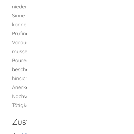
niedergelassen sind und dort Aufgaben im
Sinne der Bauprüfverordnung wahrnehmen,
können als Prüfingenieurinnen oder
Prüfingenieure tätig werden, wenn sie die
Voraussetzungen erfüllen. Gegebenenfalls
müssen sie eine Bescheinigung der obersten
Baurechtsbehörde beantragen. Die Behörde
bescheinigt, dass sie die Anforderungen
hinsichtlich der
Anerkennungsvoraussetzungen, des
Nachweises von Kenntnissen und des
Tätigkeitsbereichs erfüllen.
Zuständige Stelle