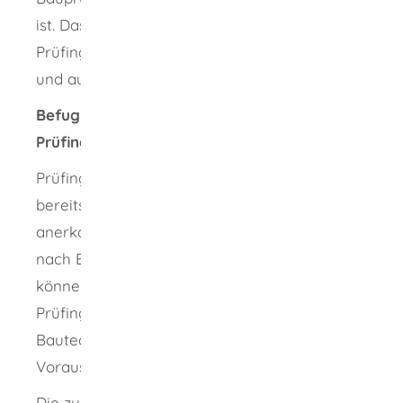
ist. Das sind Prüfingenieurinnen oder
Prüfingenieure aus anderen Bundesländern
und aus Staaten der Europäischen Union.
Befugnis für Prüfingenieurinnen oder
Prüfingenieure aus anderen Bundesländern
Prüfingenieurinnen oder Prüfingenieure, die
bereits in einem anderen Bundesland
anerkannt wurden und ihren Geschäftssitz
nach Baden-Württemberg verlegen möchten,
können ohne Anerkennungsverfahren als
Prüfingenieurin oder Prüfingenieur für
Bautechnik anerkannt werden, wenn sie die
Voraussetzungen erfüllen.
Die zuständige Baurechtsbehörde kann