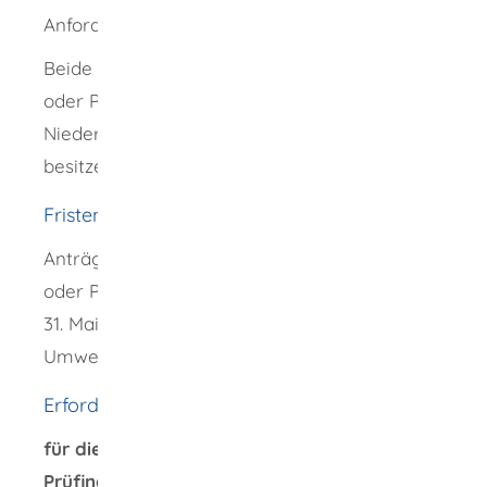
Anforderungen erfüllen.
Beide Gruppen können als Prüfingenieurin
oder Prüfingenieur tätig werden, ohne eine
Niederlassung in Baden-Württemberg zu
besitzen.
Fristen
Anträge auf Anerkennung als Prüfingenieurin
oder Prüfingenieur für Bautechnik können bis
31. Mai eines jeden Jahres formlos beim
Umweltministerium eingereicht werden.
Erforderliche Unterlagen
für die erstmalige Anerkennung als
Prüfingenieurin oder Prüfingenieur: