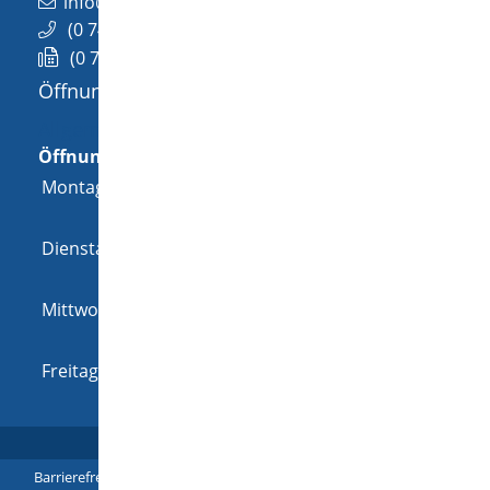
info@wellendingen.de
(0
74
26) 94
02-0
(0
74
26) 94
02-25
Öffnungszeiten
Allgemeine Öffnungszeit
Öffnungszeiten
Montag
08:00 Uhr
-
12:00 Uhr
und
14:00 Uhr
-
18:00 Uhr
Dienstag
08:00 Uhr
-
12:00 Uhr
und
14:00 Uhr
-
16:00 Uhr
Mittwoch
08:00 Uhr
-
12:00 Uhr
und
14:00 Uhr
-
16:00 Uhr
Freitag
08:00 Uhr
-
12:00 Uhr
Barrierefreiheit
|
Leichte Sprache
|
Gebärdensprache
|