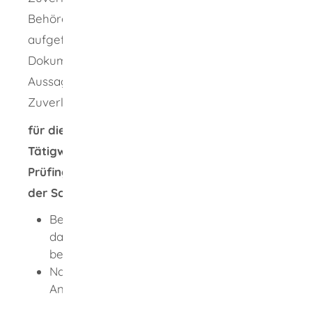
Behörde im Einzelfall neben den
aufgeführten Dokumenten weitere
Dokumente anfordern, die geeignet sind, eine
Aussage über Ihre persönliche
Zuverlässigkeit als Antragsteller zu treffen.
für die Anzeige des erstmaligen
Tätigwerdens (Prüfingenieurinnen oder
Prüfingenieure aus EU-/EWR-Staaten oder
der Schweiz):
Bescheinigung aus dem Herkunftsstaat,
dass keine Hindernisse für die Tätigkeit
bestehen
Nachweis der Vergleichbarkeit der
Anforderungen