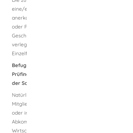
eine/einen in einem anderen Bundesland
anerkannte/anerkannten Prüfingenieurin
oder Prüfingenieur, die/der ihren/seinen
Geschäftssitz nicht nach Baden-Württemberg
verlegen will, für eine Prüftätigkeit im
Einzelfall zulassen.
Befugnis für Prüfingenieurinnen oder
Prüfingenieure aus EU-/EWR-Staaten oder
der Schweiz
Natürliche Personen, die in einem anderen
Mitgliedstaat der Europäischen Union (EU)
oder in einem anderen Vertragsstaat des
Abkommens über den Europäischen
Wirtschaftsraum (EWR) oder der Schweiz