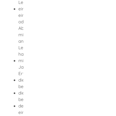
Lebensjahr vollendet haben,
ein Studium des Bauingenieurwesens an
einer Technischen Universität, Hochschule
oder Fachhochschule, dessen
Abschlussprüfung ein Regelstudium von
mindestens vier Jahren voraussetzt oder
an einer als gleichwertig anerkannten
Lehranstalt mit Erfolg abgeschlossen
haben,
mindestens während der letzten zehn
Jahre vor Stellung des Antrags praktische
Erfahrung gesammelt haben,
die erforderlichen Fachkenntnisse
besitzen,
die deutsche Sprache in Wort und Schrift
beherrschen und
den Aufgaben einer Prüfingenieurin oder
eines Prüfingenieurs gewachsen sind und