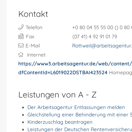
Kontakt
Telefon
+0
80
04
55
55
00 () 0
80
Fax
(07
41) 4
92
91
01
79
E-Mail
Rottweil@arbeitsagentur
Internet
https://www3.arbeitsagentur.de/web/content/
dfContentId=L6019022DSTBAI423524
Homepage 
Leistungen von A - Z
Der Arbeitsagentur Entlassungen melden
Gleichstellung einer Behinderung mit eine
Kinderzuschlag beantragen
Leistungen der Deutschen Rentenversicher