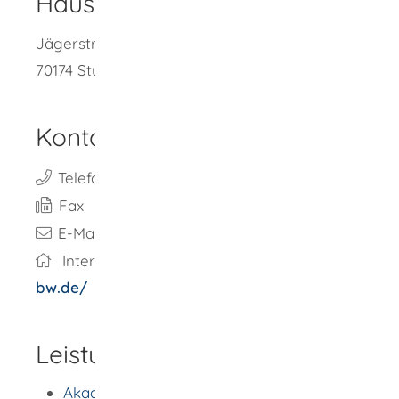
Hausanschrift
Jägerstraße 40
70174
Stuttgart
Kontakt
Telefon
(07
11) 67
44
70-0
Fax
(07
11) 67
44
70-15
E-Mail
info@lpk-bw.de
Internet
http://www.lpk-
bw.de/
Leistungen von A - Z
Akademische Gesundheitsberufe -