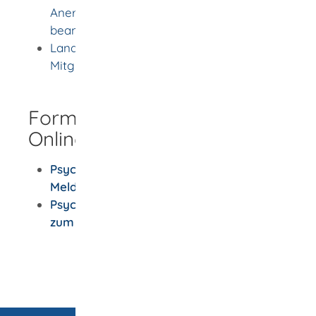
Anerkennung der Weiterbildung
beantragen
Landespsychotherapeutenkammer -
Mitgliedschaft anmelden
Formulare und
Onlinedienste
Psychotherapeutenkammer -
Meldebogen für Anmeldung
Psychotherapeutenkammer - Merkblatt
zum Meldebogen