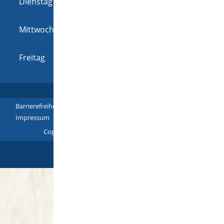
Dienstag
08:00 Uhr
-
12:00 Uhr
und
14:00 Uhr
-
16:00 Uhr
Mittwoch
08:00 Uhr
-
12:00 Uhr
und
14:00 Uhr
-
16:00 Uhr
Freitag
08:00 Uhr
-
12:00 Uhr
Barrierefreiheit
|
Leichte Sprache
|
Gebärdensprache
|
Impressum
|
Datenschutz
|
Übersicht
Copyright © 2018 - 2024 |
p
owered by
Komm.ONE