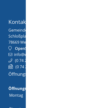
Kontakt
Gemeinde Wellendingen
Schloßplatz 1
78669
Wellendingen
OpenStreetMap
info@wellendingen.de
(0
74
26) 94
02-0
(0
74
26) 94
02-25
Öffnungszeiten
Allgemeine Öffnungszeit
Öffnungszeiten
Montag
08:00 Uhr
-
12:00 Uhr
und
14:00 Uhr
-
18:00 Uhr