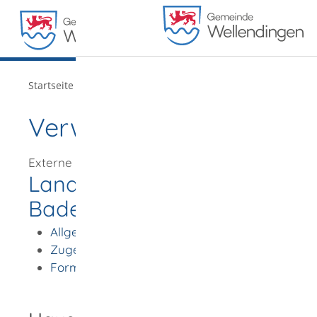
MENÜ
/
Startseite
Verwaltung
Verwaltung
Externe Organisationseinheit
Landespsychotherapeuten
Baden-Württemberg
Allgemeine Informationen
Zugehörige Leistungen
Formulare und Onlinedienste