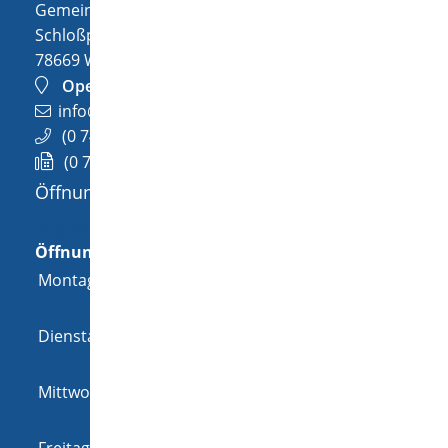
Gemeinde Wellendingen
Schloßplatz 1
78669
Wellendingen
OpenStreetMap
info@wellendingen.de
(0
74
26) 94
02-0
(0
74
26) 94
02-25
Öffnungszeiten
Allgemeine Öffnungszeit
Öffnungszeiten
Montag
08:00 Uhr
-
12:00 Uhr
und
14:00 Uhr
-
18:00 Uhr
Dienstag
08:00 Uhr
-
12:00 Uhr
und
14:00 Uhr
-
16:00 Uhr
Mittwoch
08:00 Uhr
-
12:00 Uhr
und
14:00 Uhr
-
16:00 Uhr
Freitag
08:00 Uhr
-
12:00 Uhr