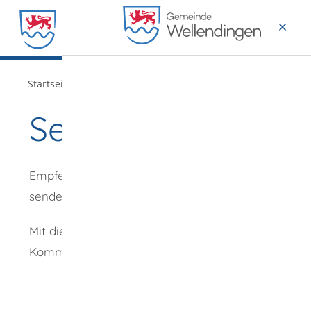
MENÜ
/
Startseite
Verwaltung
Seite empfehlen
Empfehlung
senden an
*
Mit diesem
Kommentar