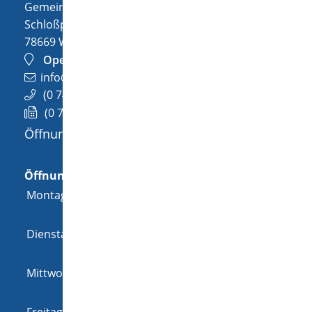
Gemeinde Wellendingen
Schloßplatz 1
78669
Wellendingen
OpenStreetMap
info@wellendingen.de
(0
74
26) 94
02-0
(0
74
26) 94
02-25
Öffnungszeiten
Allgemeine Öffnungszeit
Öffnungszeiten
Montag
08:00 Uhr
-
12:00 Uhr
und
14:00 Uhr
-
18:00 Uhr
Dienstag
08:00 Uhr
-
12:00 Uhr
und
14:00 Uhr
-
16:00 Uhr
Mittwoch
08:00 Uhr
-
12:00 Uhr
und
14:00 Uhr
-
16:00 Uhr
Freitag
08:00 Uhr
-
12:00 Uhr