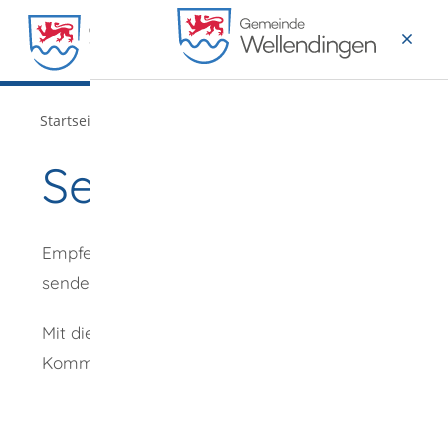
MENÜ
/
Startseite
Verwaltung
Seite empfehlen
Empfehlung
senden an
*
Mit diesem
Kommentar