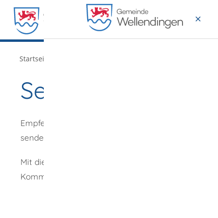
MENÜ
/
Startseite
Verwaltung
Seite empfehlen
Empfehlung
senden an
*
Mit diesem
Kommentar