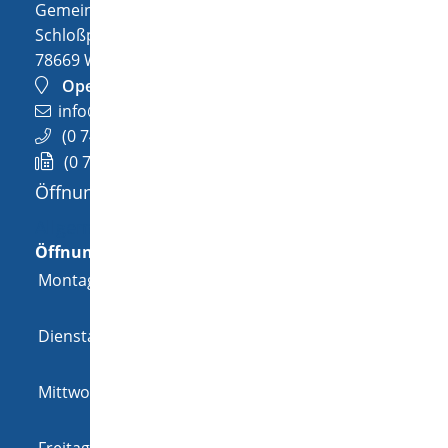
Gemeinde Wellendingen
Schloßplatz 1
78669
Wellendingen
OpenStreetMap
info@wellendingen.de
(0
74
26) 94
02-0
(0
74
26) 94
02-25
Öffnungszeiten
Allgemeine Öffnungszeit
Öffnungszeiten
Montag
08:00 Uhr
-
12:00 Uhr
und
14:00 Uhr
-
18:00 Uhr
Dienstag
08:00 Uhr
-
12:00 Uhr
und
14:00 Uhr
-
16:00 Uhr
Mittwoch
08:00 Uhr
-
12:00 Uhr
und
14:00 Uhr
-
16:00 Uhr
Freitag
08:00 Uhr
-
12:00 Uhr