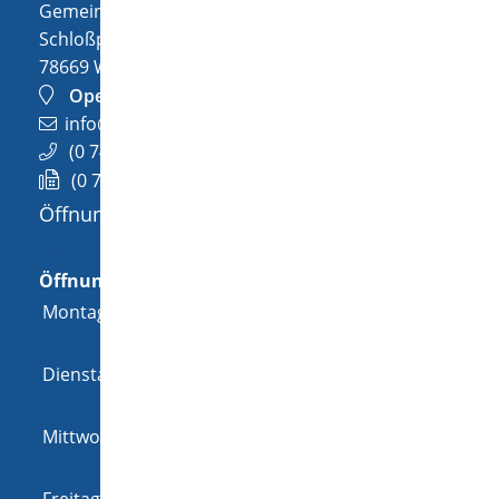
Gemeinde Wellendingen
Schloßplatz 1
78669
Wellendingen
OpenStreetMap
info@wellendingen.de
(0
74
26) 94
02-0
(0
74
26) 94
02-25
Öffnungszeiten
Allgemeine Öffnungszeit
Öffnungszeiten
Montag
08:00 Uhr
-
12:00 Uhr
und
14:00 Uhr
-
18:00 Uhr
Dienstag
08:00 Uhr
-
12:00 Uhr
und
14:00 Uhr
-
16:00 Uhr
Mittwoch
08:00 Uhr
-
12:00 Uhr
und
14:00 Uhr
-
16:00 Uhr
Freitag
08:00 Uhr
-
12:00 Uhr