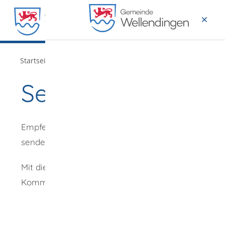
MENÜ
/
Startseite
Verwaltung
Seite empfehlen
Empfehlung
senden an
*
Mit diesem
Kommentar