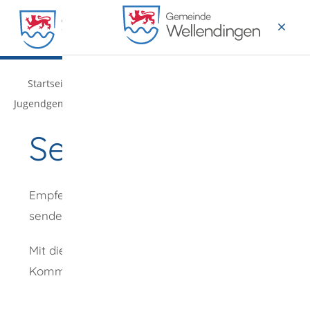
MENÜ
/
/
/
Startseite
Leben & Wohnen
Bildung & Familie
Jugendgemeinderat
Seite empfehlen
Empfehlung
senden an
*
Mit diesem
Kommentar