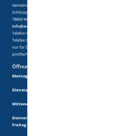
Gemeinde Wellendingen
Schlossplatz 1
78669 Wellendingen
info@wellendingen.de
Telefon 07426/9402-0
Telefax 07426/9402-25
nur für DE-Mail:
postfach@wellendingen.de-mail.de
Öffnungszeiten
Montag
08:00 Uhr - 12:00 Uhr
14:00 Uhr - 18:00 Uhr
Dienstag
08:00 Uhr - 12:00 Uhr
14:00 Uhr - 16:00 Uhr
Mittwoch
08:00 Uhr - 12:00 Uhr
14:00 Uhr - 16:00 Uhr
Donnerstag
geschlossen
Freitag
08:00 Uhr - 12:00 Uhr