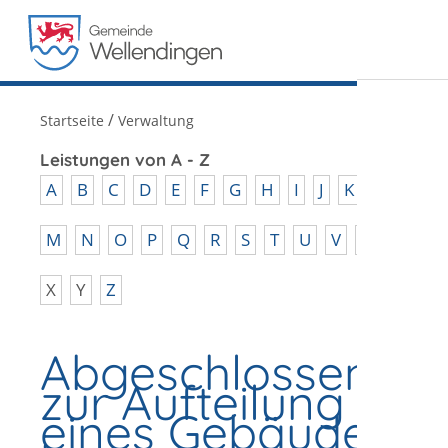
MENÜ
/
Startseite
Verwaltung
Leistungen von A - Z
A
B
C
D
E
F
G
H
I
J
K
L
M
N
O
P
Q
R
S
T
U
V
W
X
Y
Z
Abgeschlossenhei
zur Aufteilung
eines Gebäudes