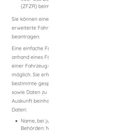
(ZFZR) beim Kraftfahrt-Bundesamt (KBA).
Sie können eine einfache oder eine
erweiterte Fahrzeugregisterauskunft
beantragen.
Eine einfache Fahrzeugregisterauskunft ist
anhand eines Fahrzeugkennzeichens oder
einer Fahrzeug-Identifizierungsnummer
möglich. Sie erhalten Auskunft über
bestimmte gespeicherte Fahrzeugdaten
sowie Daten zu Halterinnen und Haltern. Die
Auskunft beinhaltet zum Beispiel folgende
Daten:
Name, bei juristischen Personen oder
Behörden: Name oder Bezeichnung