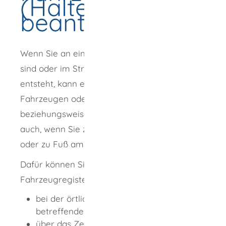
(Halterauskunft)
beantragen
Wenn Sie an einem Verkehrsunfall beteiligt
sind oder im Straßenverkehr ein Schaden
entsteht, kann es sein, dass Sie die Daten von
Fahrzeugen oder Halterinnen
beziehungsweise Haltern benötigen. Dies gilt
auch, wenn Sie zum Beispiel mit dem Fahrrad
oder zu Fuß am Straßenverkehr teilnehmen.
Dafür können Sie eine
Fahrzeugregisterauskunft beantragen
bei der örtlichen Zulassungsbehörde des
betreffenden Fahrzeugs oder
über das Zentrale Fahrzeugregister