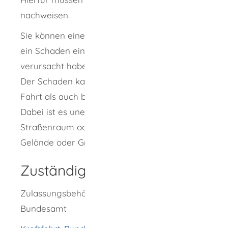
nachweisen.
Sie können eine Auskunft beantragen, wenn
ein Schaden eintritt, egal, ob Sie diesen
verursacht haben oder eine andere Person.
Der Schaden kann sowohl während einer
Fahrt als auch beim Parken entstanden sein.
Dabei ist es unerheblich, ob er im öffentlichen
Straßenraum oder auf einem privaten
Gelände oder Grundstück stattgefunden hat.
Zuständige Stelle
Zulassungsbehörde oder Kraftfahrt-
Bundesamt