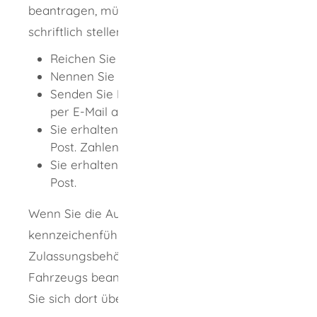
beantragen, müssen Sie Ihren Antrag
schriftlich stellen:
Reichen Sie einen formlosen Antrag ein.
Nennen Sie die erforderlichen Angaben.
Senden Sie Ihren Antrag per Post oder
per E-Mail an das Kraftfahrt-Bundesamt.
Sie erhalten einen Gebührenbescheid per
Post. Zahlen Sie die Gebühren.
Sie erhalten die beantragte Auskunft per
Post.
Wenn Sie die Auskunft über die
kennzeichenführende örtliche
Zulassungsbehörde des betreffenden
Fahrzeugs beantragen möchten, informieren
Sie sich dort über das jeweilige Verfahren.