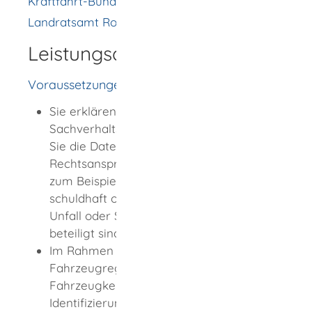
Kraftfahrt-Bundesamt
Landratsamt Rottweil
Leistungsdetails
Voraussetzungen
Sie erklären und belegen in einer
Sachverhaltsdarstellung glaubhaft, dass
Sie die Daten zur Verfolgung Ihrer
Rechtsansprüche benötigen. Das kann
zum Beispiel der Fall sein, wenn Sie
schuldhaft oder nicht schuldhaft an einem
Unfall oder Schaden im Straßenverkehr
beteiligt sind.
Im Rahmen der einfachen
Fahrzeugregisterauskunft ist das
Fahrzeugkennzeichen oder die Fahrzeug-
Identifizierungsnummer (FIN) anzugeben.