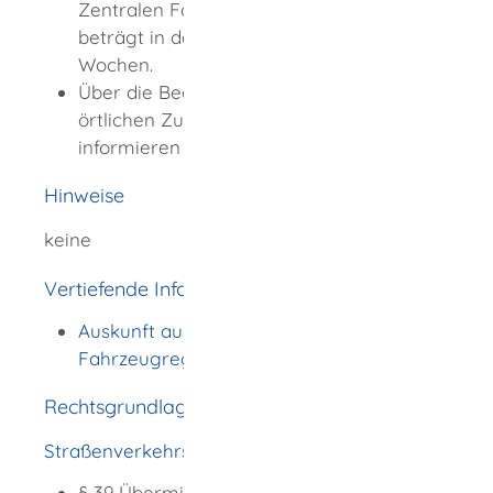
Zentralen Fahrzeugregister (ZFZR)
beträgt in der Regel zwischen 10 und 12
Wochen.
Über die Bearbeitungsdauer in den
örtlichen Zulassungsbehörden
informieren Sie sich jeweils dort.
Hinweise
keine
Vertiefende Informationen
Auskunft aus dem Zentralen
Fahrzeugregister (ZFZR)
Rechtsgrundlage
Straßenverkehrsgesetz (StVG)
:
§ 39 Übermittlung von Fahrzeugdaten