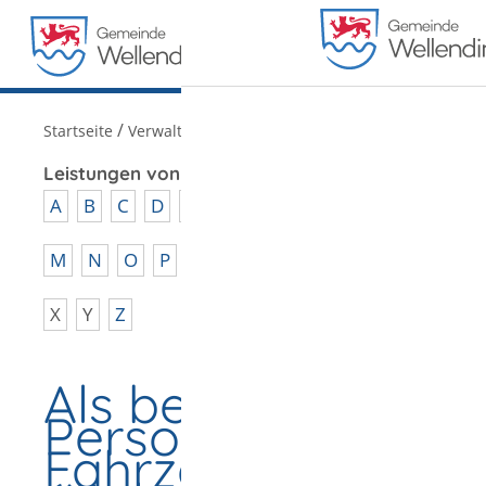
MENÜ
/
Startseite
Verwaltung
Leistungen von A - Z
A
B
C
D
E
F
G
H
I
J
K
L
M
N
O
P
Q
R
S
T
U
V
W
X
Y
Z
Als berechtigte
Person
Fahrzeugregistera