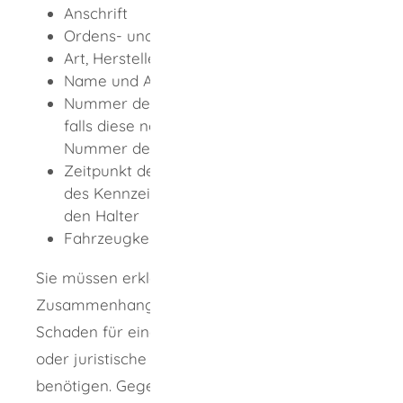
Anschrift
Ordens- und Künstlername
Art, Hersteller und Typ des Fahrzeugs
Name und Anschrift des Versicherers
Nummer des Versicherungsscheins, oder,
falls diese noch nicht gespeichert ist,
Nummer der Versicherungsbestätigung
Zeitpunkt der Zuteilung oder Ausgabe
des Kennzeichens für die Halterin oder
den Halter
Fahrzeugkennzeichen
Sie müssen erklären, dass Sie diese im
Zusammenhang mit einem Unfall oder einem
Schaden für eine versicherungstechnische
oder juristische Auseinandersetzung
benötigen. Gegebenenfalls müssen Sie dies