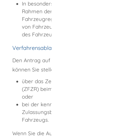
In besonders begründeten Fällen ist im
Rahmen der erweiterten
Fahrzeugregisterauskunft die Angabe
von Fahrzeugdaten oder der Personalien
des Fahrzeughalters möglich.
Verfahrensablauf
Den Antrag auf Fahrzeugregisterauskunft
können Sie stellen
über das Zentrale Fahrzeugregister
(ZFZR) beim Kraftfahrt-Bundesamt (KBA)
oder
bei der kennzeichenführenden örtlichen
Zulassungsbehörde des betreffenden
Fahrzeugs.
Wenn Sie die Auskunft beim ZFZR