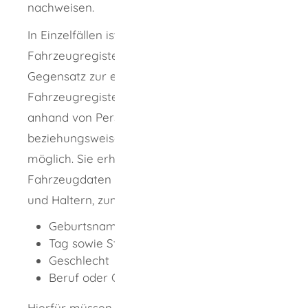
nachweisen.
In Einzelfällen ist eine erweiterte
Fahrzeugregisterauskunft möglich. Im
Gegensatz zur einfachen
Fahrzeugregisterauskunft ist diese auch
anhand von Personalien der Fahrzeughalterin
beziehungsweise des Fahrzeughalters
möglich. Sie erhalten Auskünfte über weitere
Fahrzeugdaten sowie Daten von Halterinnen
und Haltern, zum Beispiel
Geburtsname
Tag sowie Staat und Ort der Geburt
Geschlecht
Beruf oder Gewerbe
Hierfür müssen Sie Ihre besonderen Gründe