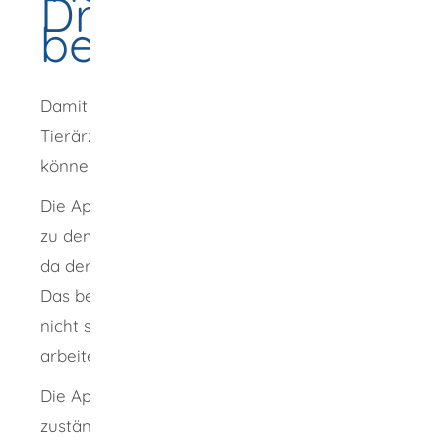
Drittstaaten
beantragen
Damit Sie in Deutschland als Tierarzt oder
Tierärztin ohne Einschränkung arbeiten
können, brauchen Sie die Approbation.
Die Approbation ist die staatliche Zulassung
zu dem Beruf. Die Approbation ist notwendig,
da der Beruf in Deutschland reglementiert ist.
Das bedeutet, dass Sie ohne Approbation
nicht selbständig als Tierarzt oder Tierärztin
arbeiten dürfen.
Die Approbation wird Ihnen von der
zuständigen Stelle erteilt, wenn Ihre