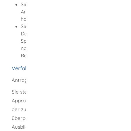
Sie sind zuverlässig und würdig für die
Arbeit als Tierarzt oder Tierärztin und
haben keine Vorstrafen.
Sie haben die für die Tätigkeit nötigen
Deutschkenntnisse. Das sind allgemeine
Sprachkenntnisse auf dem Niveau B2
nach dem Gemeinsamen Europäischen
Referenzrahmen für Sprachen.
Verfahrensablauf
Antragstellung
Sie stellen einen Antrag auf Erteilung der
Approbation als Tierarzt oder Tierärztin bei
der zuständigen Stelle. Die zuständige Stelle
überprüft, ob Ihre Ausbildung der deutschen
Ausbildung entspricht und alle weiteren