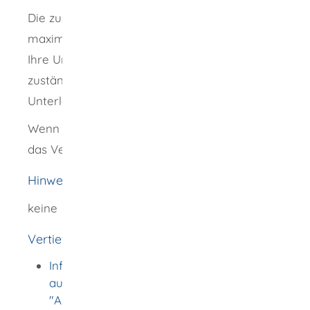
Die zuständige Stelle bestätigt Ihnen nach
maximal einem Monat, dass Ihr Antrag und
Ihre Unterlagen angekommen sind. Die
zuständige Stelle teilt Ihnen mit, wenn
Unterlagen fehlen.
Wenn die Unterlagen vollständig sind, dauert
das Verfahren maximal 4 Monate.
Hinweise
keine
Vertiefende Informationen
Informationen zur Anerkennung
ausländischer Berufsqualifikationen auf
"Anerkennung in Deutschland"