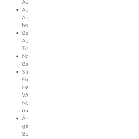
Ausbildung:
Aufstellung der Studienfächer und
Ausbildungsstunden, die Sie absolviert
haben
Bescheinigung, dass Sie in Ihrem
Ausbildungsstaat als Tierarzt oder
Tierärztin arbeiten dürfen
Nachweise über Ihre relevante
Berufspraxis als Tierarzt oder Tierärztin
Strafregisterauszug oder
Führungszeugnis aus Ihrem
Herkunftsstaat als Nachweis Ihrer
Würdigkeit und Zuverlässigkeit (Dieser
Nachweis darf bei Antragstellung
maximal 3 Monate alt sein.)
Ärztliche Bescheinigung Ihrer
gesundheitlichen Eignung (Diese
Bescheinigung darf bei Antragstellung