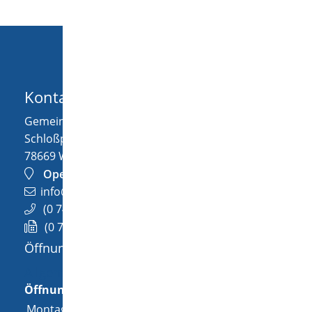
Kontakt
Gemeinde Wellendingen
Schloßplatz 1
78669
Wellendingen
OpenStreetMap
info@wellendingen.de
(0
74
26) 94
02-0
(0
74
26) 94
02-25
Öffnungszeiten
Allgemeine Öffnungszeit
Öffnungszeiten
Montag
08:00 Uhr
-
12:00 Uhr
und
14:00 Uhr
-