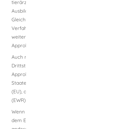
tierärztliche Ausbildung mit der deutschen
Ausbildung gleichwertig ist. Die
Gleichwertigkeit wird im Anerkennungs-
Verfahren überprüft. Sie müssen noch
weitere Voraussetzungen zur Erteilung der
Approbation erfüllen.
Auch mit einer Berufsqualifikation aus einem
Drittstaat können Sie in Deutschland die
Approbation erhalten. Drittstaaten sind alle
Staaten, die nicht zur Europäischen Union
(EU), dem Europäischen Wirtschaftsraum
(EWR) oder der Schweiz gehören.
Wenn Ihre Berufsqualifikation aus der EU,
dem EWR oder Schweiz stammt, gelten
andere Regelungen.