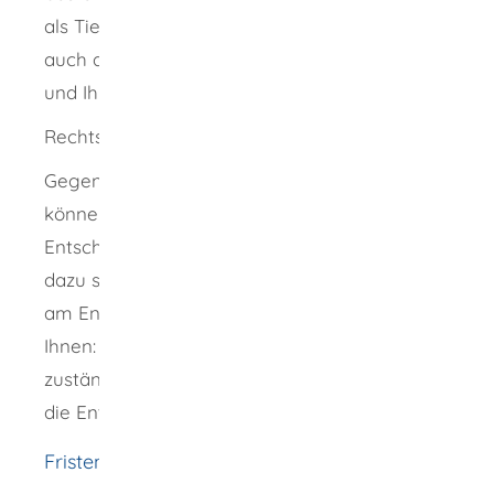
als Tierarzt oder Tierärztin. Sie müssen dafür
auch die weiteren Voraussetzungen erfüllen
und Ihre Sprachkenntnisse nachweisen.
Rechtsbehelf
Gegen den Bescheid der zuständigen Stelle
können Sie rechtlich vorgehen. Die
Entscheidung wird dann überprüft. Details
dazu stehen in der Rechtsbehelfsbelehrung
am Ende Ihres Bescheides. Wir empfehlen
Ihnen: Sprechen Sie zuerst mit der
zuständigen Stelle, bevor Sie rechtlich gegen
die Entscheidung vorgehen.
Fristen