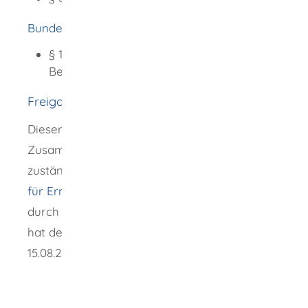
Bundesvertriebenengesetz (BVFG)
§ 10 Prüfungen und
Befähigungsnachweise
Freigabevermerk
Dieser Text entstand in enger
Zusammenarbeit mit den fachlich
zuständigen Stellen. Das
Bundesministerium
für Ernährung und Landwirtschaft
, vertreten
durch das
Bundesinstitut für Berufsbildung
,
hat dessen ausführliche Fassung am
15.08.2024 freigegeben.