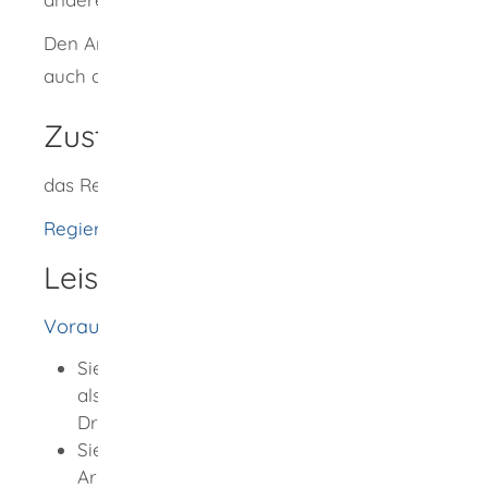
Den Antrag für das Verfahren können Sie
auch aus dem Ausland stellen.
Zuständige Stelle
das Regierungspräsidium Stuttgart
Regierungspräsidium Stuttgart
Leistungsdetails
Voraussetzungen
Sie verfügen über eine Berufsqualifikation
als Tierarzt oder Tierärztin aus einem
Drittstaat.
Sie sind gesundheitlich geeignet für die
Arbeit als Tierarzt oder Tierärztin.