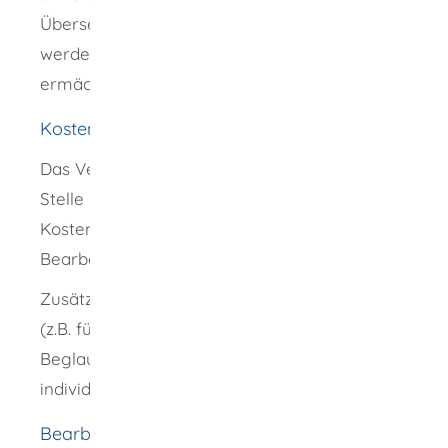
Übersetzerinnen und Übersetzern gemacht
werden, die öffentlich bestellt oder
ermächtigt sind.
Kosten
Das Verfahren kostet Geld. Die zuständige
Stelle informiert Sie über die Kosten. Die
Kosten hängen oft von dem Aufwand für die
Bearbeitung ab.
Zusätzlich können weitere Kosten entstehen
(z.B. für Übersetzungen oder
Beglaubigungen). Diese Kosten sind
individuell unterschiedlich.
Bearbeitungsdauer