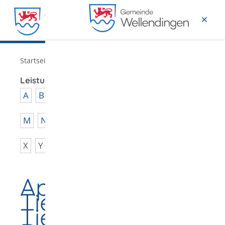
MENÜ
/
Startseite
Verwaltung
Leistungen von A - Z
A
B
C
D
E
F
G
H
I
J
K
L
M
N
O
P
Q
R
S
T
U
V
W
X
Y
Z
Approbation als
Tierarzt oder
Tierärztin aus