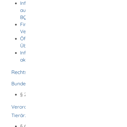
Informationen zur Anerkennung
ausländischer Berufsabschlüsse auf dem
BQ-Portal
Finanzielle Hilfe im Anerkennungs-
Verfahren
Öffentlich bestellte Übersetzerinnen und
Übersetzer in Deutschland
Informationen zu Deutsch-Kenntnissen in
akademischen Heilberufen
Rechtsgrundlage
Bundes-Tierärzteordnung (BTÄO)
§ 2 ff.
Verordnung zur Approbation von
Tierärztinnen und Tierärzten (TAppV)
§ 63 f. Antrag auf Approbation