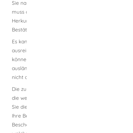
Sie nachweisen. Kenntnisse und Fähigkeiten
muss die zuständige Behörde Ihres
Herkunftslandes bescheinigen. Diese
Bestätigung reicht generell aus.
Es kann aber sein, dass diese Kenntnisse nicht
ausreichen. Die wesentlichen Unterschiede
können Sie dann nicht ausgleichen. Ihre
ausländische Berufsqualifikation wird dann
nicht anerkannt.
Die zuständige Stelle nennt Ihnen schriftlich
die wesentlichen Unterschiede und warum
Sie die wesentlichen Unterschiede nicht durch
Ihre Berufspraxis ausgleichen können. In dem
Bescheid der zuständigen Stelle steht auch,