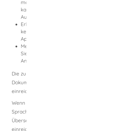
maximal 3 Monate alt sein. Der Nachweis
kann von einer Behörde aus Ihrem
Ausbildungsstaat sein.)
Erklärung, dass Sie in Deutschland noch
keinen Antrag auf Erteilung der
Approbation gestellt haben
Meldebescheinigung oder Erklärung, dass
Sie dort arbeiten wollen, wo Sie den
Antrag stellen
Die zuständige Stelle teilt Ihnen mit, welche
Dokumente Sie im Original oder als Kopie
einreichen müssen.
Wenn Ihre Unterlagen nicht in deutscher
Sprache vorliegen, müssen Sie deutsche
Übersetzungen von Ihren Unterlagen
einreichen. Die Übersetzungen müssen von