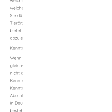
welches Niveau Ihre Ausbildung hat und
welches Niveau in Deutschland notwendig ist.
Sie dürfen dann nicht als Tierarzt oder
Tierärztin arbeiten. Die zuständige Stelle
bietet Ihnen aber an, eine Kenntnisprüfung
abzulegen.
Kenntnisprüfung
Wenn Ihre Berufsqualifikation nicht
gleichwertig ist und Sie die Unterschiede
nicht ausgleichen können, können Sie eine
Kenntnisprüfung ablegen. Die
Kenntnisprüfung orientiert sich an der
Abschlussprüfung als Tierarzt oder Tierärztin
in Deutschland. Wenn Sie die Kenntnisprüfung
bestehen, erteilt man Ihnen die Approbation