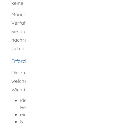
keine
Manchmal fehlen noch Unterlagen im
Verfahren. Die zuständige Stelle informiert
Sie dann, bis wann Sie die Unterlagen
nachreichen müssen. Das Verfahren kann
sich dadurch verlängern.
Erforderliche Unterlagen
Die zuständige Stelle informiert darüber,
welche Unterlagen Sie einreichen müssen.
Wichtige Unterlagen sind oft:
Identitätsnachweis (Personalausweis oder
Reisepass in amtlich beglaubigter Kopie)
eine Kopie Ihres Ausbildungsnachweises
Nachweise über die Inhalte Ihrer