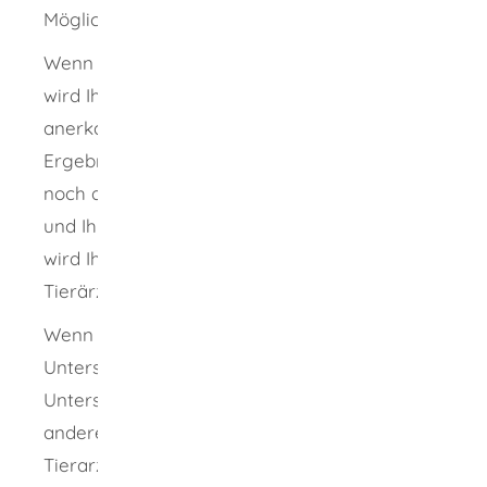
Mögliche Ergebnisse der Prüfung
Wenn Ihre Berufsqualifikation gleichwertig ist,
wird Ihre ausländische Berufsqualifikation
anerkannt. Die Behörde kann Ihnen das
Ergebnis schriftlich bestätigen. Sie müssen
noch die weiteren Voraussetzungen erfüllen
und Ihre Sprachkenntnisse nachweisen. Dann
wird Ihnen die Approbation als Tierarzt oder
Tierärztin erteilt.
Wenn die zuständige Stelle wesentliche
Unterschiede feststellt, können Sie die
Unterschiede durch Ihre Berufspraxis und
andere Kenntnisse und Fähigkeiten als
Tierarzt ausgleichen. Die Berufspraxis müssen