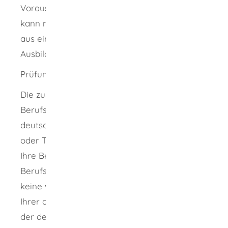
Voraussetzungen vorliegen. Die Approbation
kann nur erteilt werden, wenn Ihre Ausbildung
aus einem Drittstaat mit der deutschen
Ausbildung gleichwertig ist.
Prüfung der Gleichwertigkeit
Die zuständige Stelle vergleicht Ihre
Berufsqualifikation aus dem Ausland mit der
deutschen Berufsqualifikation als Tierarzt
oder Tierärztin. Die zuständige Stelle prüft, ob
Ihre Berufsqualifikation gleichwertig ist. Die
Berufsqualifikation ist gleichwertig, wenn es
keine wesentlichen Unterschiede zwischen
Ihrer ausländischen Berufsqualifikation und
der deutschen Berufsqualifikation gibt.