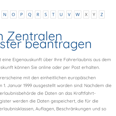
N
O
P
Q
R
S
T
U
V
W
X
Y
Z
 Zentralen
ister beantragen
ft eine Eigenauskunft über Ihre Fahrerlaubnis aus dem
skunft können Sie online oder per Post erhalten.
hrerscheine mit den einheitlichen europäischen
m 1. Januar 1999 ausgestellt worden sind: Nachdem die
hrerlaubnisbehörde die Daten an das Kraftfahrt-
ister werden die Daten gespeichert, die für die
rerlaubnisklassen, Auflagen, Beschränkungen und so