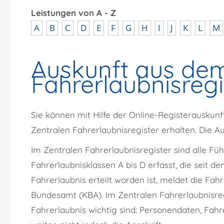
Leistungen von A - Z
A
B
C
D
E
F
G
H
I
J
K
L
M
Auskunft aus dem
Fahrerlaubnisreg
Sie können mit Hilfe der Online-Registerauskun
Zentralen Fahrerlaubnisregister erhalten. Die Au
Im Zentralen Fahrerlaubnisregister sind alle Fü
Fahrerlaubnisklassen A bis D erfasst, die
seit de
Fahrerlaubnis erteilt worden ist, meldet die Fa
Bundesamt (KBA). Im Zentralen Fahrerlaubnisreg
Fahrerlaubnis wichtig sind: Personendaten, Fah