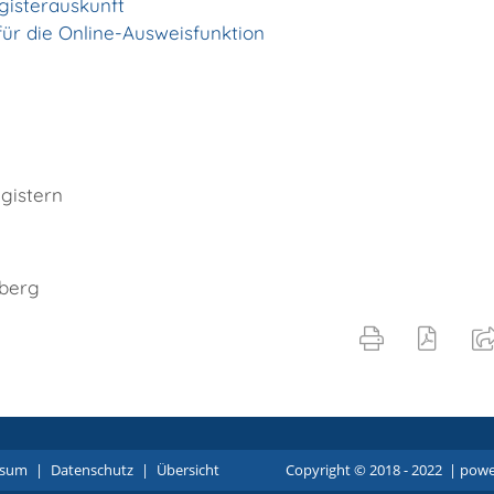
gisterauskunft
ür die Online-Ausweisfunktion
gistern
mberg
ssum
|
Datenschutz
|
Übersicht
Copyright © 2018 - 2022 |
p
owe