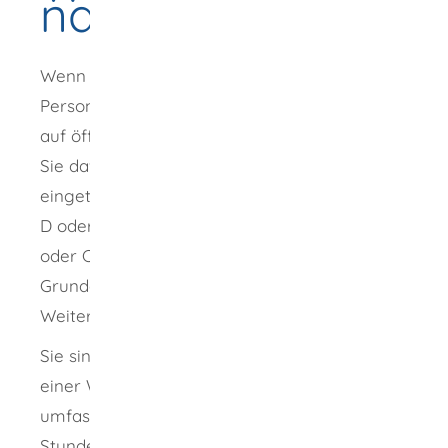
nachweisen
Wenn Sie im Güterkraft- oder
Personenverkehr zu gewerblichen Zwecken
auf öffentlichen Straßen fahren, benötigen
Sie dafür einen gültigen Führerschein mit den
eingetragenen Fahrerlaubnisklassen D1, D1E,
D oder DE (Bus) beziehungsweise C1, C1E, C
oder CE (Lkw). Außerdem müssen Sie die
Grundqualifikation beziehungsweise die
Weiterbildung nachweisen.
Sie sind dazu verpflichtet, alle fünf Jahre an
einer Weiterbildung teilzunehmen. Diese
umfasst eine Ausbildungsdauer von 35
Stunden zu je 60 Minuten.
Dabei sollen Sie