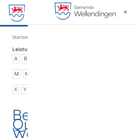
MENÜ
/
Startseite
Verwaltung
Leistungen von A - Z
A
B
C
D
E
F
G
H
I
J
K
L
M
N
O
P
Q
R
S
T
U
V
W
X
Y
Z
Berufskraftfahrer-
Qualifikation -
Weiterbildung