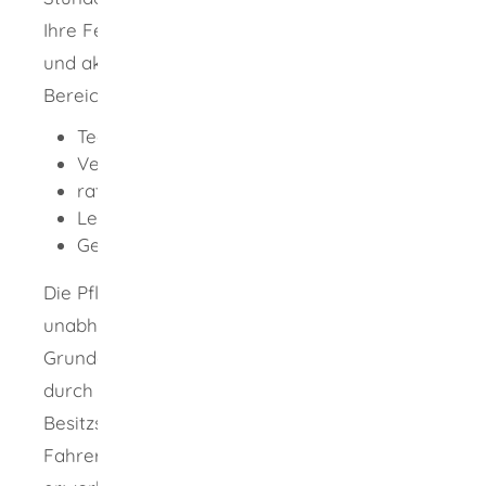
Ihre Fertigkeiten und Kenntnisse auffrischen
und aktualisieren, beispielsweise in folge
n
den
Bereichen:
Technik
Verkehrssicherheit
rationeller Kraftstoffverbrauch
Lenk- und Ruhezeiten
Gesundheit
Die Pflicht zur Weiterbildung besteht
unabhängig davon, ob Sie die
Grundqualifikation durch Besitzstand oder
durch eine IHK-Prüfung erworben haben. Ein
Besitzstand liegt vor, wenn Sie Ihre
Fahre
r
laubnis vor folgenden Stichtagen