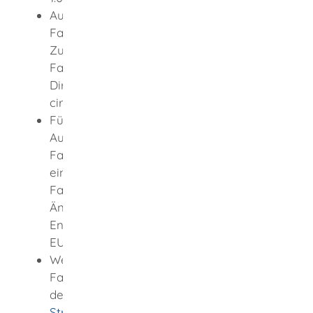
Ausstellung eines
Fahrerqualifizierungsnachweises sowie
Zustellung des
Fahrerqualifizierungsnachweises im
Direktversand innerhalb Deutschlands:
circa 11,70 EUR
Für die Prüfung eines Antrags auf
Ausstellung eines
Fahrerqualifizierungsnachweises oder
eines neuen
Fahrerqualifizierungsnachweises bei
Änderungen oder Beschädigung sowie
Entscheidung über den Antrag: circa 15,80
EUR
Weitere Kostenübersichten verschiedene
Fallkonstellationen entnehmen Sie bitte
der
Gebührenordnung für Maßnahmen im
Straßenverkehr (GebOSt)