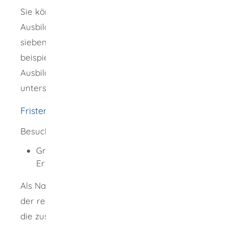
Sie können eine Weiterbildung in bis zu fünf
Ausbildungseinheiten von jeweils mindestens
sieben Stunden aufteilen. So können Sie
beispielsweise jährlich eine
Ausbildungseinheit absolvieren - auch bei
unterschiedlichen Ausbildungsstätten.
Fristen
Besuch der ersten Weiterbildung:
Grundqualifikation: fünf Jahre nach
Erwerb der Grundqualifikation
Als Nachweis der Grundqualifikation sowie
der regelmäßigen Weiterbildung stellt Ihnen
die zuständige Führerscheinstelle den