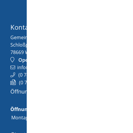
Kontakt
Gemeinde Wellendingen
Schloßplatz 1
78669
Wellendingen
OpenStreetMap
info@wellendingen.de
(0
74
26) 94
02-0
(0
74
26) 94
02-25
Öffnungszeiten
Allgemeine Öffnungszeit
Öffnungszeiten
Montag
08:00 Uhr
-
12:00 Uhr
und
14:00 Uhr
-
18:00 Uhr