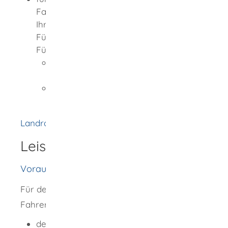
Fahrerqualifizierungsnachweises: die für
Ihren Wohnort zuständige
Führerscheinstelle
Führerscheinstelle ist,
wenn Sie in einem Stadtkreis wohnen:
die Stadtverwaltung
wenn Sie in einem Landkreis wohnen:
das Landratsamt
Landratsamt Rottweil
Leistungsdetails
Voraussetzungen
Für den Erhalt eines
Fahrerqualifizierungsnachweises:
deutsche Staatsangehörigkeit oder