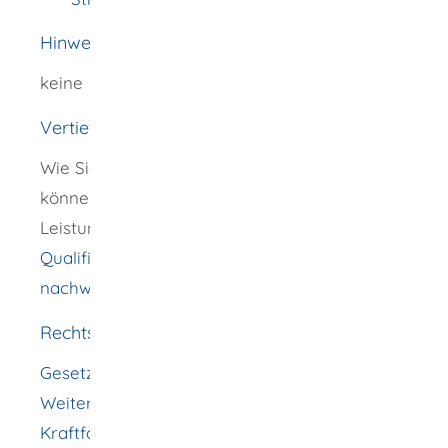
Hinweise
keine
Vertiefende Informationen
Wie Sie die Grundqualifikation erwerben
können, erfahren Sie in der
Leistungsbeschreibung "
Berufskraftfahrer-
Qualifikation - Grundqualifikation
nachweisen
".
Rechtsgrundlage
Gesetz über die Grundqualifikation und
Weiterbildung der Fahrer bestimmter
Kraftfahrzeuge für den Güterkraft- oder