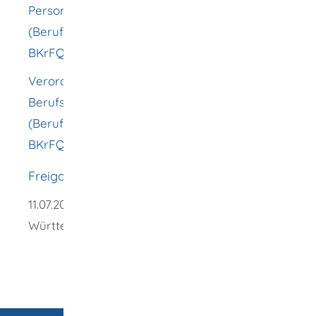
Personenverkehr
(Berufskraftfahrerqualifikationsgesetz -
BKrFQG)
Verordnung zur Durchführung des
Berufskraftfahrer-Qualifikations-Gesetzes
(Berufskraftfahrerqualifikationsverordnung -
BKrFQV)
Freigabevermerk
11.07.2025
Verkehrsministerium Baden-
Württemberg