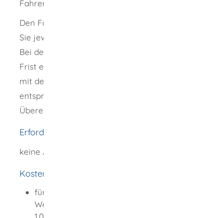
Fahrerqualifizierungsnachweis aus.
Den Fahrerqualifizierungsnachweis erhalten
Sie jeweils auf fünf Jahre befristet.
Bei der ersten Eintragung kann eine andere
Frist eingetragen werden. Dadurch kann sie
mit der fünfjährigen Befristung der
entsprechenden Fahrerlaubnis in
Übereinstimmung gebracht werden.
Erforderliche Unterlagen
keine Angaben möglich
Kosten
für die Teilnahme an einem
Weiterbildungskurs: circa 500,00 EUR bis
1.000 EUR (je nach Ausbildungsstätte)