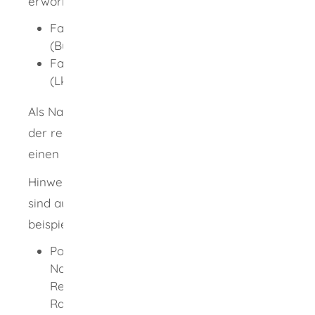
erworben haben:
Fahrerlaubnisklasse D1, D1E, D oder DE
(Bus-Führerscheine): vor dem 10.09.2008
Fahrerlaubnisklasse C1, C1E, C oder CE
(Lkw-Führerscheine): vor dem 10.09.2009
Als Nachweis der Grundqualifikation sowie
der regelmäßigen Weiterbildung erhalten Sie
einen Fahrerqualifizierungsnachweis.
Hinweis:
Fahrten zu bestimmten Zwecken
sind ausgenommen. Dazu zählen
beispielsweise
Polizeifahrzeuge,
Feuerwehr,
Notfallrettung durch anerkannte
Rettungsdienste, die Beförderungen im
Rahmen ihrer Aufgaben ausführen