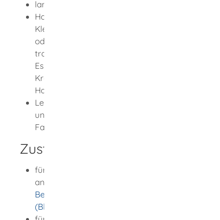
land- und forstwirtschaftlicher Verkehr
Handwerksbetriebe sowie
Kleingewerbetreibende, wenn sie Material
oder Ausrüstung für die Berufsausübung
transportieren.
Es darf sich beim Führen des
Kraftfahrzeugs nicht um die
Hauptbeschäftigung handeln.
Leerfahrten, das heißt
Fahren
unbeladener Fahrzeuge ohne Güter oder
Fah
r
gäste
Zuständige Stelle
für die Weiterbildung: Besuch einer
anerkannten Ausbildungsstätte gemäß §9
Berufskraftfahrerqualifikationsgesetz
(BkrFQG)
für die Ausstellung eines