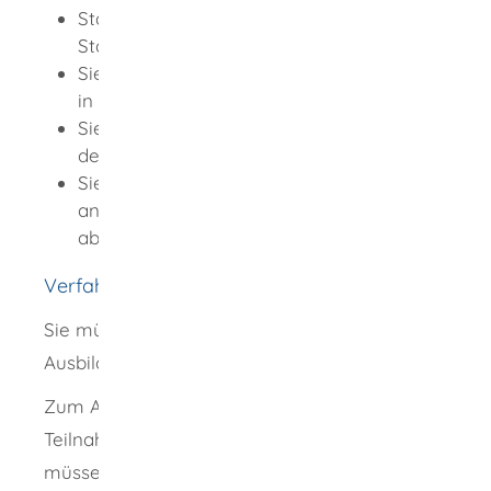
Staatsangehörigkeit eines EU-/EWR-
Staates oder
Sie sind bei einem Unternehmen mit Sitz
in einem EU-/EWR-Staat beschäftigt.
Sie haben eine gültige Fahrerlaubnis in
den entsprechenden Klassen.
Sie haben eine Weiterbildung bei einer
anerkannten Ausbildungsstätte
abgeschlossen.
Verfahrensablauf
Sie müssen einen Kurs bei einer anerkannten
Ausbildungsstätte besuchen.
Zum Abschluss erhalten Sie eine
Teilnahmebescheinigung.
Eine Prüfung
müssen Sie nicht ablegen.