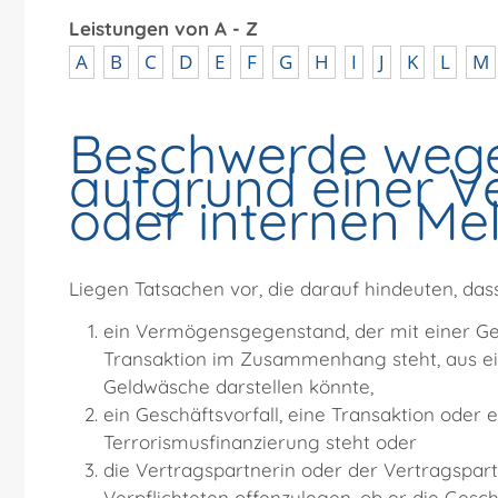
Leistungen von A - Z
A
B
C
D
E
F
G
H
I
J
K
L
M
Beschwerde wege
aufgrund einer 
oder internen Me
Liegen Tatsachen vor, die darauf hindeuten, das
ein Vermögensgegenstand, der mit einer Ge
Transaktion im Zusammenhang steht, aus ein
Geldwäsche darstellen könnte,
ein Geschäftsvorfall, eine Transaktion o
Terrorismusfinanzierung steht oder
die Vertragspartnerin oder der Vertragspar
Verpflichteten offenzulegen, ob er die Gesc