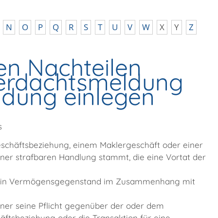
N
O
P
Q
R
S
T
U
V
W
X
Y
Z
n Nachteilen
Verdachtsmeldung
ldung einlegen
s
schäftsbeziehung, einem Maklergeschäft oder einer
er strafbaren Handlung stammt, die eine Vortat der
der ein Vermögensgegenstand im Zusammenhang mit
tner seine Pflicht gegenüber der oder dem
häftsbeziehung oder die Transaktion für eine