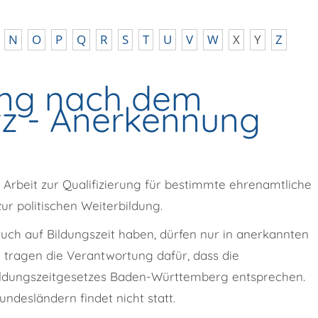
N
O
P
Q
R
S
T
U
V
W
X
Y
Z
ung nach dem
tz - Anerkennung
er Arbeit zur Qualifizierung für bestimmte ehrenamtliche
zur politischen Weiterbildung.
ch auf Bildungszeit haben, dürfen nur in anerkannten
e tragen die Verantwortung dafür, dass die
dungszeitgesetzes Baden-Württemberg entsprechen.
esländern findet nicht statt.