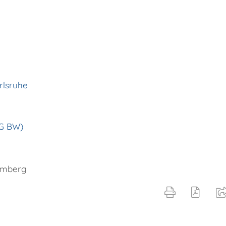
rlsruhe
zG BW)
temberg