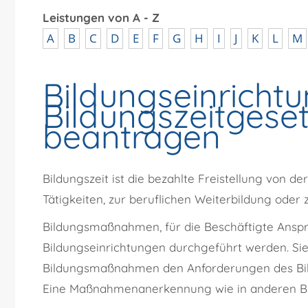
Leistungen von A - Z
A
B
C
D
E
F
G
H
I
J
K
L
M
Bildungseinricht
Bildungszeitgese
beantragen
Bildungszeit ist die bezahlte Freistellung von d
Tätigkeiten, zur beruflichen Weiterbildung oder 
Bildungsmaßnahmen, für die Beschäftigte Anspru
Bildungseinrichtungen durchgeführt werden.
Si
Bildungsmaßnahmen den Anforderungen des Bil
Eine Maßnahmenanerkennung wie in anderen Bund