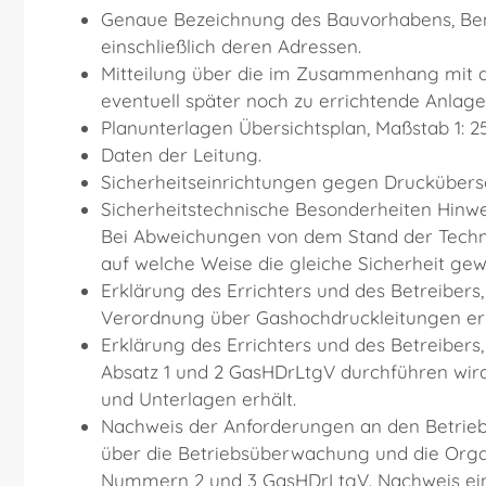
Genaue Bezeichnung des Bauvorhabens, Ben
einschließlich deren Adressen.
Mitteilung über die im Zusammenhang mit 
eventuell später noch zu errichtende Anlag
Planunterlagen Übersichtsplan, Maßstab 1: 2
Daten der Leitung.
Sicherheitseinrichtungen gegen Druckübers
Sicherheitstechnische Besonderheiten Hinwei
Bei Abweichungen von dem Stand der Techni
auf welche Weise die gleiche Sicherheit gewäh
Erklärung des Errichters und des Betreiber
Verordnung über Gashochdruckleitungen erri
Erklärung des Errichters und des Betreibers
Absatz 1 und 2 GasHDrLtgV durchführen wird,
und Unterlagen erhält.
Nachweis der Anforderungen an den Betri
über die Betriebsüberwachung und die Organ
Nummern 2 und 3 GasHDrLtgV. Nachweis ei