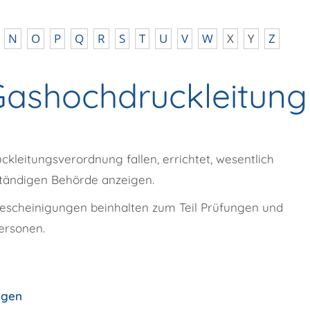
N
O
P
Q
R
S
T
U
V
W
X
Y
Z
 Gashochdruckleitung
kleitungsverordnung fallen, errichtet, wesentlich
ständigen Behörde anzeigen.
escheinigungen beinhalten zum Teil Prüfungen und
ersonen.
igen