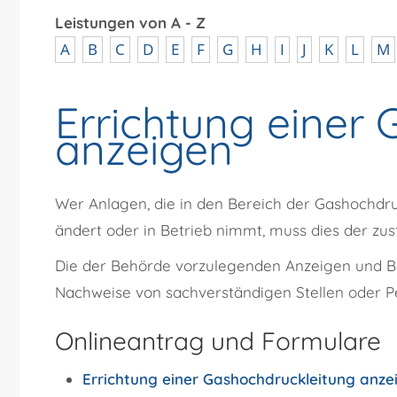
Leistungen von A - Z
A
B
C
D
E
F
G
H
I
J
K
L
M
Errichtung einer
anzeigen
Wer Anlagen, die in den Bereich der Gashochdruc
ändert oder in Betrieb nimmt, muss dies der zu
Die der Behörde vorzulegenden Anzeigen und B
Nachweise von sachverständigen Stellen oder P
Onlineantrag und Formulare
Errichtung einer Gashochdruckleitung anze