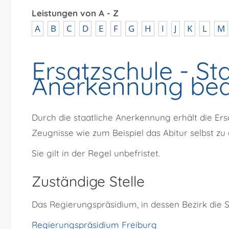
Leistungen von A - Z
A
B
C
D
E
F
G
H
I
J
K
L
M
Ersatzschule - St
Anerkennung be
Durch die staatliche Anerkennung erhält die Er
Zeugnisse wie zum Beispiel das Abitur selbst zu e
Sie gilt in der Regel unbefristet.
Zuständige Stelle
Das Regierungspräsidium, in dessen Bezirk die S
Regierungspräsidium Freiburg