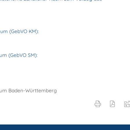
rium (GebVO KM)
:
rium (GebVO SM)
:
rium
Baden-Württemberg