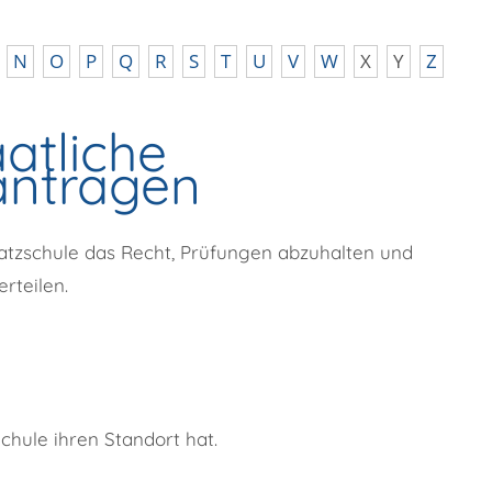
N
O
P
Q
R
S
T
U
V
W
X
Y
Z
aatliche
antragen
satzschule das Recht, Prüfungen abzuhalten und
rteilen.
chule ihren Standort hat.