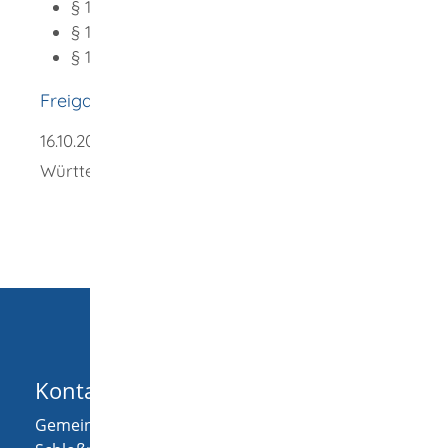
§ 15 Fischereiprüfung
§ 16 Vorbereitungslehrgang
§ 17 Durchführung der Fischerprüfung
Freigabevermerk
16.10.2025 Landwirtschaftsministerium Baden-
Württemberg
Kontakt
Gemeinde Wellendingen