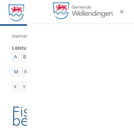
MENÜ
/
Startseite
Verwaltung
Leistungen von A - Z
A
B
C
D
E
F
G
H
I
J
K
L
M
N
O
P
Q
R
S
T
U
V
W
X
Y
Z
Fischereischein
beantragen