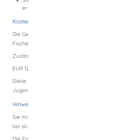
erfolgreiche Fischerprüfung
Kosten
Die Gemeinden legen die Gebühren für die
Fischereischeine fest.
Zusätzlich Fischereiabgabe:
EUR 12,00 pro Jahr
Diese Abgabe entfällt für den
Jugendfischereischein.
Hinweise
Sie müssen den Fischereischein beim Fischen
bei sich haben.
Die Fischereischeine aus den verschiedenen