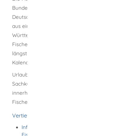
Bundesländern gelten in der Regel in ganz
Deutschland. Wenn Sie Ihren Hauptwohnsitz
aus einem anderen Bundesland nach Baden-
Württemberg verlegen, gilt der
Fischereischein des anderen Bundeslands
längstens bis zum Ende des nachfolgenden
Kalenderjahres.
Urlauber aus dem Ausland erhalten ohne
Sachkundenachweis für vier Wochen
innerhalb eines Kalenderjahres einen
Fischereischein.
Vertiefende Informationen
Infodienst - LAZBW Aulendorf -
Fischereiforschungsstelle (landwirtschaft-