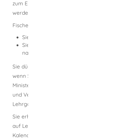
zum Ende des Jahres, in dem Sie 16 Jahre alt
werden.
Fischereischein auf Lebenszeit
Sie sind mindestens 10 Jahre alt und
Sie können die erforderliche Sachkunde
nachweisen.
Sie dürfen die Fischereiprüfung nur ablegen,
wenn Sie erfolgreich an einem vom
Ministerium für Ernährung, Ländlichen Raum
und Verbraucherschutz anerkannten
Lehrgang teilgenommen haben.
Sie erhalten den Fischereischein in der Regel
auf Lebenszeit, in Ausnahmefällen für ein
Kalenderjahr.