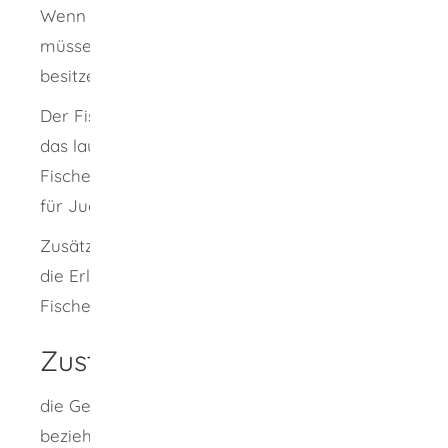
Wenn Sie fischen oder angeln möchten,
müssen Sie einen gültigen Fischereischein
besitzen.
Der Fischereischein ist gültig, wenn Sie für
das laufende Kalenderjahr die
Fischereiabgabe bezahlt haben. Dies gilt nicht
für Jugendfischereischeine.
Zusätzlich zum Fischereischein brauchen Sie
die Erlaubnis der Person, die das
Fischereirecht für das Gewässer besitzt.
Zuständige Stelle
die Gemeinde-/Stadtverwaltung
beziehungsweise die