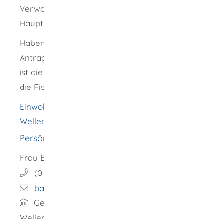
Verwaltungsgemeinschaft des
Hauptwohnortes
Haben Sie als Antragstellerin oder
Antragsteller keinen Hauptwohnsitz im Land,
ist die Gemeinde zuständig, in deren Bezirk
die Fischerei ausgeübt werden soll.
Einwohnermeldeamt [Gemeinde
Wellendingen]
Persönlicher Kontakt
Frau
Barbara
Hermann
(0
74
26) 94
02
13
barbara.hermann@wellendingen.de
Gebäude
Schloßplatz 1, 78669
Wellendingen