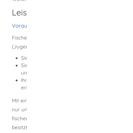
Leistungsdetails
Voraussetzungen
Fischereischein für Jugendliche
(Jugendfischereischein)
Sie sind zwischen 7 und 15 Jahre alt,
Sie haben keinen Sachkundenachweis
und
Ihre Eltern oder deren Stellvertreter
erklären ihr Einverständnis
Mit einem Jugendfischereischein dürfen Sie
nur unter Aufsicht einer volljährigen Person
fischen, die einen gültigen Fischereischein
besitzt. Der Jugendfischereischein gilt bis