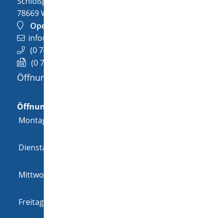
Schloßplatz 1
78669
Wellendingen
OpenStreetMap
info@wellendingen.de
(0
74
26) 94
02-0
(0
74
26) 94
02-25
Öffnungszeiten
Allgemeine Öffnungszeit
Öffnungszeiten
Montag
08:00 Uhr
-
12:00 Uhr
und
14:00 Uhr
-
18:00 Uhr
Dienstag
08:00 Uhr
-
12:00 Uhr
und
14:00 Uhr
-
16:00 Uhr
Mittwoch
08:00 Uhr
-
12:00 Uhr
und
14:00 Uhr
-
16:00 Uhr
Freitag
08:00 Uhr
-
12:00 Uhr