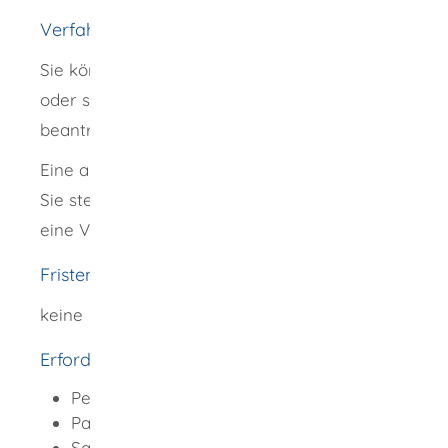
Verfahrensablauf
Sie können den Fischereischein persönlich
oder schriftlich bei Ihrer Gemeinde
beantragen.
Eine andere Person kann den Antrag auch für
Sie stellen. Dieser Person müssen Sie dazu
eine Vollmacht ausstellen.
Fristen
keine
Erforderliche Unterlagen
Personalausweis
Passbild
Sachkundenachweis: Zeugnis über die