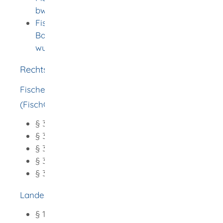
bw.de)
Fischereiwesen - Regierungspräsidien
Baden-Württemberg (baden-
wuerttemberg.de)
Rechtsgrundlage
Fischereigesetz für Baden-Württemberg
(FischG)
:
§ 31
Fischereischein
§ 32 Jugendfischereischein
§ 33 Versagungsgründe
§ 35 Zuständigkeit
§ 36 Fischereiabgabe
Landesfischereiverordnung (LFischVO)
:
§ 14
Sachkundenachweis