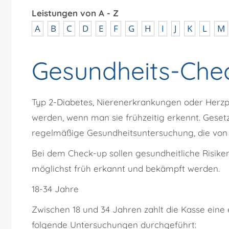
Leistungen von A - Z
A
B
C
D
E
F
G
H
I
J
K
L
M
Gesundheits-Ch
Typ 2-Diabetes, Nierenerkrankungen oder Herz
werden, wenn man sie frühzeitig erkennt. Geset
regelmäßige Gesundheitsuntersuchung, die von 
Bei dem Check-up sollen gesundheitliche Risik
möglichst früh erkannt und bekämpft werden.
18-34 Jahre
Zwischen 18 und 34 Jahren zahlt die Kasse ein
folgende Untersuchungen durchgeführt: