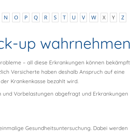
N
O
P
Q
R
S
T
U
V
W
X
Y
Z
eck-up wahrnehmen
probleme – all diese Erkrankungen können bekämpft
zlich Versicherte haben deshalb Anspruch auf eine
der Krankenkasse bezahlt wird.
en und Vorbelastungen abgefragt und Erkrankungen
e einmalige Gesundheitsuntersuchung. Dabei werden