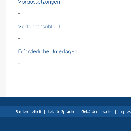
Voraussetzungen
-
Verfahrensablauf
-
Erforderliche Unterlagen
-
Barrierefreiheit
|
Leichte Sprache
|
Gebärdensprache
|
Impre