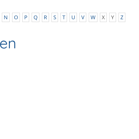
N
O
P
Q
R
S
T
U
V
W
X
Y
Z
gen