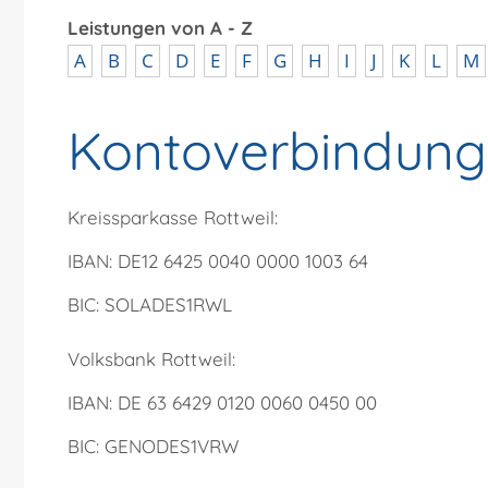
Leistungen von A - Z
A
B
C
D
E
F
G
H
I
J
K
L
M
Kontoverbindun
Kreissparkasse Rottweil:
IBAN: DE12 6425 0040 0000 1003 64
BIC: SOLADES1RWL
Volksbank Rottweil:
IBAN: DE 63 6429 0120 0060 0450 00
BIC: GENODES1VRW