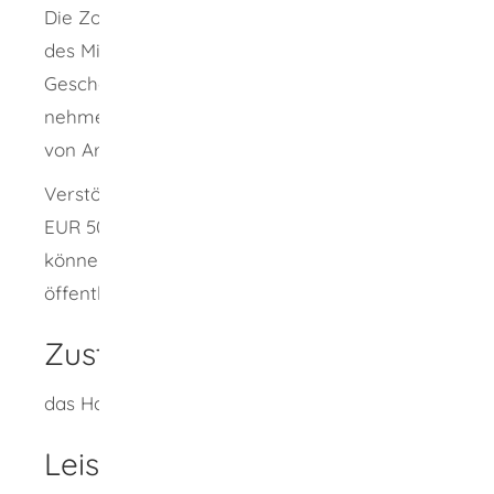
Die Zollverwaltung kontrolliert die Einhaltung
des Mindestlohns. Sie kann Einsicht in
Geschäftsunterlagen wie Arbeitsverträge
nehmen und die Erstellung von Dokumenten
von Arbeitgebern verlangen.
Verstöße können mit einer Geldbuße bis zu
EUR 500.000 sanktioniert werden. Außerdem
können Unternehmen von der Vergabe
öffentlicher Aufträge ausgeschlossen werden.
Zuständige Stelle
das Hauptzollamt
Leistungsdetails