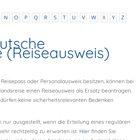
N
O
P
Q
R
S
T
U
V
W
X
Y
Z
eutsche
 (Reiseausweis)
 Reisepass oder Personalausweis besitzen, können bei
uslandsreise einen Reiseausweis als Ersatz beantragen.
 dürfen keine sicherheitsrelevanten Bedenken
nur ausgestellt, wenn die Erteilung eines regulären
ehr rechtzeitig zu erwarten ist.
Hier
finden Sie