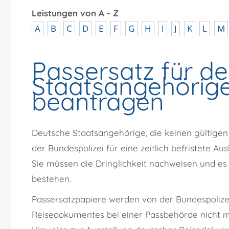
Leistungen von A - Z
A
B
C
D
E
F
G
H
I
J
K
L
M
Passersatz für d
Staatsangehörige
beantragen
Deutsche Staatsangehörige, die keinen gültigen
der Bundespolizei für eine zeitlich befristete A
Sie müssen die Dringlichkeit nachweisen und es
bestehen.
Passersatzpapiere werden von der Bundespolizei 
Reisedokumentes
bei einer Passbehörde nicht m