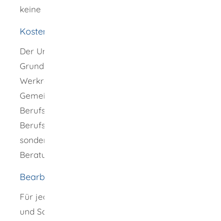
keine
Kosten
Der Unterricht an den öffentlichen
Grundschulen, Hauptschulen,
Werkrealschulen, Realschulen, Gymnasien,
Gemeinschaftsschulen, Kollegs,
Berufsschulen, Berufsfachschulen,
Berufskollegs, Berufsoberschulen und
sonderpädagogischen Bildungs- und
Beratungszentren ist unentgeltlich.
Bearbeitungsdauer
Für jedes Schuljahr erhalten die Schülerinnen
und Schüler, soweit nichts Abweichendes