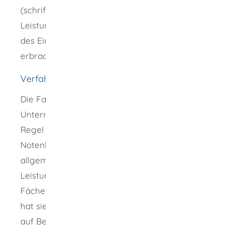
(schriftliche, mündliche und praktische
Leistungen), einschließlich der im Rahmen
des Einsatzes digitaler Lehr- und Lernformen
erbrachten Leistungen.
Verfahrensablauf
Die Fachlehrkraft hat zum Beginn ihres
Unterrichts bekanntzugeben, wie sie in der
Regel die verschiedenen Leistungen bei der
Notenbildung gewichten wird. Die
allgemeinen für die Bewertung der
Leistungen in den einzelnen Fächern oder
Fächerverbünden maßgebenden Kriterien
hat sie den Schülerinnen und Schülern und
auf Befragen auch ihren