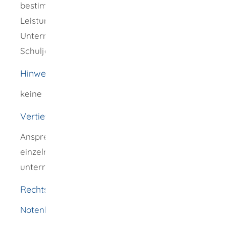
bestimmt ist, ein Zeugnis über ihre
Leistungen in den einzelnen
Unterrichtsfächern während des ganzen
Schuljahres.
Hinweise
keine
Vertiefende Informationen
Ansprechperson für Fragen zur Bewertung
einzelner Schülerleistungen ist die
unterrichtende Lehrkraft.
Rechtsgrundlage
Notenbildungsverordnung (NVO)