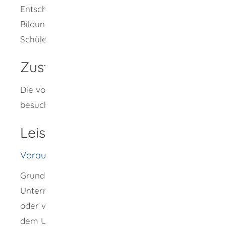
Entscheidungsgrundlage für den weiteren
Bildungsgang der Schülerin oder des
Schülers dar.
Zuständige Stelle
Die von der Schülerin oder vom Schüler
besuchte Schule.
Leistungsdetails
Voraussetzungen
Grundlage der Leistungsbewertung in einem
Unterrichtsfach sind alle von der Schülerin
oder vom Schüler im Zusammenhang mit
dem Unterricht erbrachten Leistungen