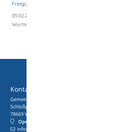
Freigabevermerk
05.02.2026 Kultusministerium Baden-
Württemberg
Kontakt
Gemeinde Wellendingen
Schloßplatz 1
78669
Wellendingen
OpenStreetMap
info@wellendingen.de