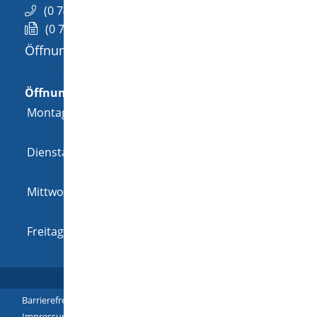
(0
74
26) 94
02-0
(0
74
26) 94
02-25
Öffnungszeiten
Allgemeine Öffnungszeit
Öffnungszeiten
Montag
08:00 Uhr
-
12:00 Uhr
und
14:00 Uhr
-
18:00 Uhr
Dienstag
08:00 Uhr
-
12:00 Uhr
und
14:00 Uhr
-
16:00 Uhr
Mittwoch
08:00 Uhr
-
12:00 Uhr
und
14:00 Uhr
-
16:00 Uhr
Freitag
08:00 Uhr
-
12:00 Uhr
Barrierefreiheit
|
Leichte Sprache
|
Gebärdensprache
|
Impressum
|
Datenschutz
|
Übersicht