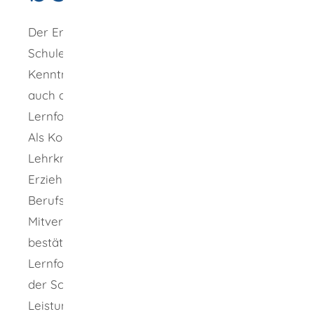
Der Erziehungs- und Bildungsauftrag der
Schule erfordert neben der Vermittlung von
Kenntnissen, Fähigkeiten und Fertigkeiten
auch deren Feststellung zur Kontrolle des
Lernfortschritts und zum Leistungsnachweis.
Als Kontrolle des Lernfortschritts soll sie
Lehrkräften, Schülerinnen und Schülern,
Erziehungsberechtigten und ggf. den für die
Berufserziehung der Schüler
Mitverantwortlichen den erzielten Erfolg
bestätigen, ihnen Hinweise für den weiteren
Lernfortgang geben und damit die Motivation
der Schülerin oder des Schülers fördern. Als
Leistungsnachweis stellt sie eine