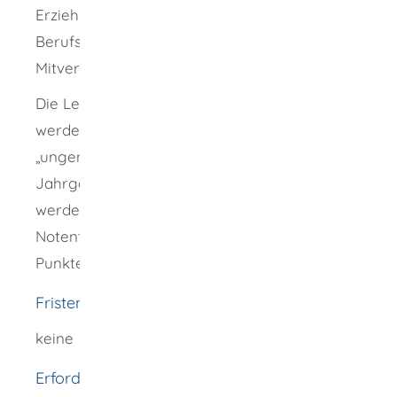
Erziehungsberechtigten sowie den für die
Berufserziehung der Schüler
Mitverantwortlichen darzulegen.
Die Leistungen der Schülerinnen und Schüler
werden durch Noten („sehr gut" bis
„ungenügend") bewertet. In den
Jahrgangstufen der gymnasialen Oberstufe
werden sie daneben mit den ihnen je nach
Notentendenz zugeordneten Punkten (15 bis 0
Punkte) bewertet.
Fristen
keine
Erforderliche Unterlagen