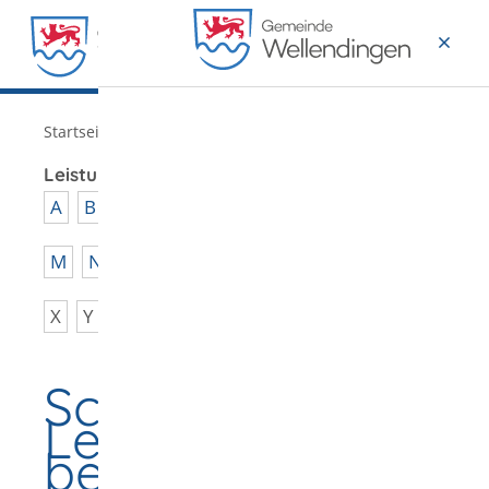
MENÜ
/
Startseite
Verwaltung
Leistungen von A - Z
A
B
C
D
E
F
G
H
I
J
K
L
M
N
O
P
Q
R
S
T
U
V
W
X
Y
Z
Schulische
Leistungen
bewerten